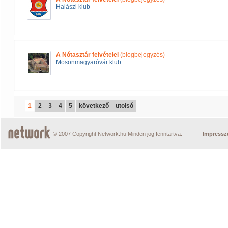
Halászi klub
A Nótasztár felvételei
(blogbejegyzés)
Mosonmagyaróvár klub
1
2
3
4
5
következő
utolsó
© 2007 Copyright Network.hu Minden jog fenntartva.
Impress