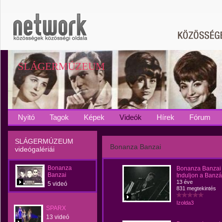
SLÁGERMÚZEUM
Nyitó
Tagok
Képek
Videók
Hírek
Fórum
SLÁGERMÚZEUM
Bonanza Banzai
videógalériái
Bonanza
Bonanza Banzai 
Banzai
Induljon a Banzá
13 éve
5 videó
831 megtekintés
Izolda3
SPARX
13 videó