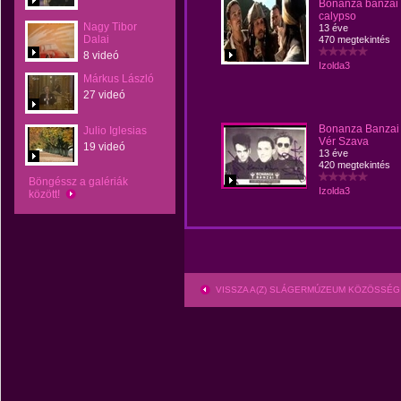
Bonanza banzai
calypso
Nagy Tibor
13 éve
Dalai
470 megtekintés
8 videó
Izolda3
Márkus László
27 videó
Bonanza Banzai
Julio Iglesias
Vér Szava
19 videó
13 éve
420 megtekintés
Böngéssz a galériák
Izolda3
között!
VISSZA A(Z) SLÁGERMÚZEUM KÖZÖSSÉG