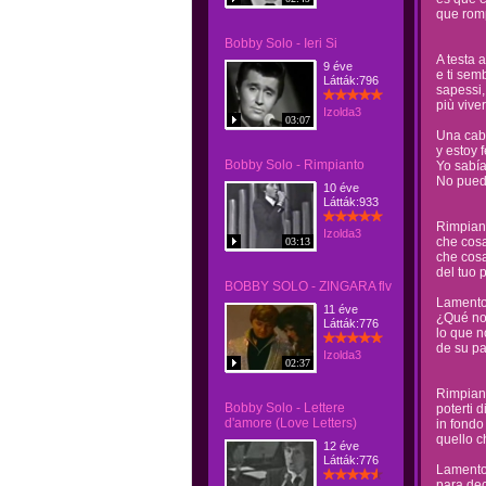
que romp
Bobby Solo - Ieri Si
A testa 
9 éve
e ti sem
Látták:796
sapessi,
più vive
Izolda3
03:07
Una cabe
y estoy f
Bobby Solo - Rimpianto
Yo sabía
No puedo
10 éve
Látták:933
Rimpiant
Izolda3
che cosa
03:13
che cos
del tuo 
BOBBY SOLO - ZINGARA flv
Lamento
11 éve
¿Qué no 
Látták:776
lo que 
de su p
Izolda3
02:37
Rimpiant
Bobby Solo - Lettere
poterti d
d'amore (Love Letters)
in fondo
quello c
12 éve
Látták:776
Lamento
para dec