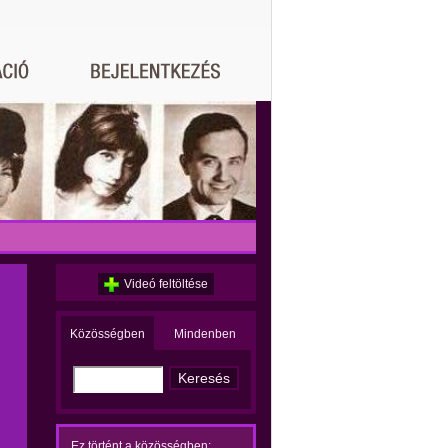
Videó feltöltése
Közösségben
Mindenben
Ez történt a közösségben: