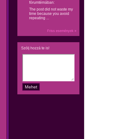
fórumtémában:
The post did not waste my
time because you avoid
repeating ...
Friss események »
Szólj hozzá te is!