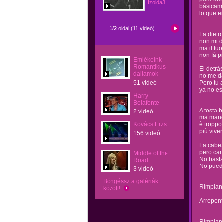
Izolda3
básicame
lo que e
1/2
oldal (11 videó)
La dietro 
non mi 
ma il tu
non fà p
Emlékeink -
Romantikus
El detrá
dallamok
no me da
51 videó
Pero tu 
ya no es 
Harry
Belafonte
A testa 
2 videó
ma manc
Kovács Erzsi
è troppo
più vive
156 videó
La cabez
pero car
Middle of the
No basta
Road
No puedo
3 videó
Böngéssz a galériák
Rimpian
között!
Arrepent
Rimpiant