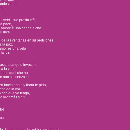
nte va por ti
ra.
i vetri il tuo profilo c"è,
dà pace,
o amore è una candela che
iù luce.
s de las ventanas en su perfil c "es
 la paz,
amor es una vela
la luz.
bassa piango e invoco te,
a la voce,
 poco quel che ho,
re non so, senza te.
a hacia abajo y llorar te pido,
ece de la voz,
 con que yo tengo,
 vivir más sin ti.
to!
irá!
o di una donna che mi ha amato tanto,