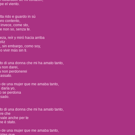
e el viento.
alta rido e guardo in sù
bro contento,
 invece, come sto,
re non so, senza te.
za, reír y miró hacia arriba
eliz
, sin embargo, como soy,
 vivir más sin ti.
o di una donna che mi ha amato tanto,
 non darei,
a non perdonerei
passato.
 de una mujer que me amaba tanto,
daría yo,
no se perdona
asado.
o di una donna che mi ha amato tanto,
ire che
 vale anche per te
he è stato.
 de una mujer que me amaba tanto,
irles que