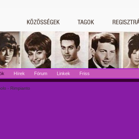
ók
Hírek
Fórum
Linkek
Friss
olo - Rimpianto