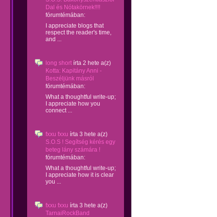
Dal és Nótakörnek!!!!
fórumtémában:
I appreciate blogs that
respect the reader's time,
and ...
long short
írta
2 hete
a(z)
Kotta: Kapitány Anni -
Beszéljünk másról
fórumtémában:
What a thoughtful write-up;
I appreciate how you
connect ...
fxxu fxxu
írta
3 hete
a(z)
S.O.S ! Segítség kérés egy
beteg lány számára !
fórumtémában:
What a thoughtful write-up;
I appreciate how it is clear
you ...
fxxu fxxu
írta
3 hete
a(z)
TarnaiRockBand