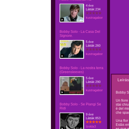
4 éve
Látták:234
kustragabor
Bobby Solo - La Casa Del
Signore.
5 éve
Látták:260
kustragabor
Bobby Solo - La nostra terra
(Greensleeves)
5 éve
Leírás
Látták:290
kustragabor
Bobby S
Un fiore
Bobby Solo - Se Piangi Se
stai chi
Ridi
è del mi
che spac
9 éve
Látták:853
Una flor
Estás en
Izolda3
es que e
02:49