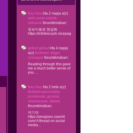
fxxu fxxu
írta
2 napja
a(z)
retró zenei videók,
műsorok
fórumtémában:
정보이용료 현금화
https://infofeecash.nicepage...
getout getout
írta
4 napja
a(z)
Kedvenc sláger
szövegek
fórumtémában:
Reading through this gave
me a much better sense of
you ...
fxxu fxxu
írta
2 hete
a(z)
klubbal kapcsolatos
problémák, gondok,
vélemények, ötletek
fórumtémában:
여기여
https://yeogiyeo.zaemit.
com/ A thread on social
media...