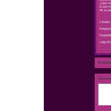
¿Qué no 
lo que 
de su p
Címkék:
Kategóri
Feltöltöt
Látta 93
Értékeld
Kommen