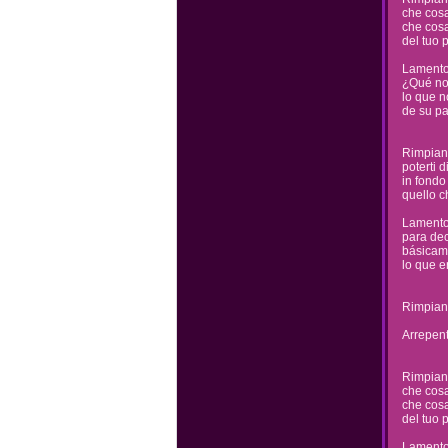
che cosa
che cos
del tuo 
Lamento
¿Qué no 
lo que 
de su p
Rimpiant
poterti d
in fondo
quello c
Lamento
para dec
básicame
lo que e
Rimpian
Arrepent
Rimpiant
che cosa
che cos
del tuo 
Lamento