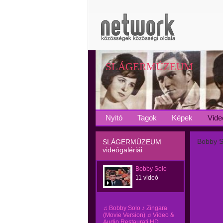
SLÁGERMÚZEUM
Nyitó
Tagok
Képek
Vide
Bobby S
SLÁGERMÚZEUM
videógalériái
Bobby Solo
11 videó
♫ Bobby Solo ♪ Zingara
(Movie Version) ♫ Video &
Audio Restaurati HD