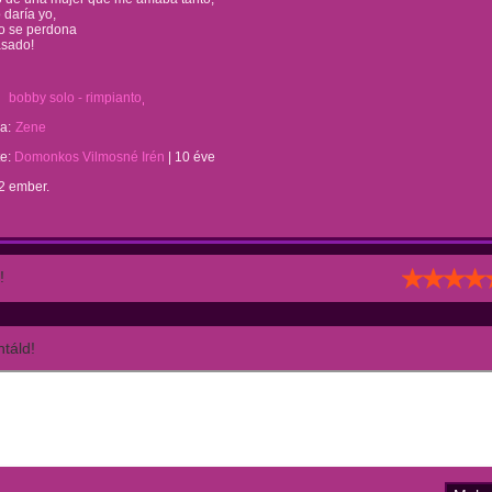
daría yo,
no se perdona
asado!
bobby solo - rimpianto
a:
Zene
te:
Domonkos Vilmosné Irén
|
10 éve
2 ember.
!
táld!