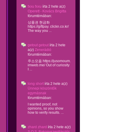
fxxu fxxu
írta
2 hete
a(z)
Operett - Kovács Brigitta
fórumtémában:
상품권 현금화
https://giftpay. clickn.co.kr/
The way you ...
getout getout
írta
2 hete
a(z)
Zenerádió
fórumtémában:
주소모음 https://jusomoum.
imweb.me/ Out of curiosity
I ...
long short
írta
2 hete
a(z)
Ünnepi köszöntők
egymásnak
fórumtémában:
I wanted proof, not
opinions, so you show
how to verify results. ...
zhard zhard
írta
2 hete
a(z)
S.O.S. Bakonyszentlászlói