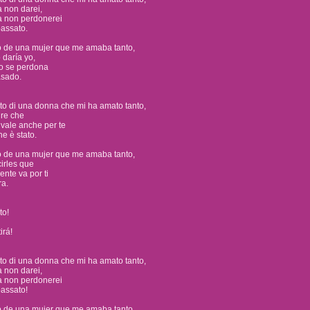
 non darei,
a non perdonerei
passato.
 de una mujer que me amaba tanto,
daría yo,
no se perdona
asado.
o di una donna che mi ha amato tanto,
ire che
 vale anche per te
he è stato.
 de una mujer que me amaba tanto,
irles que
nte va por ti
ra.
to!
irá!
o di una donna che mi ha amato tanto,
 non darei,
a non perdonerei
passato!
 de una mujer que me amaba tanto,