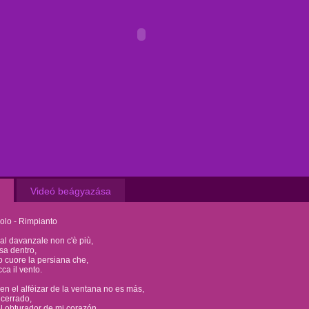
Videó beágyazása
olo - Rimpianto
 al davanzale non c'è più,
usa dentro,
o cuore la persiana che,
ca il vento.
 en el alféizar de la ventana no es más,
cerrado,
l obturador de mi corazón,