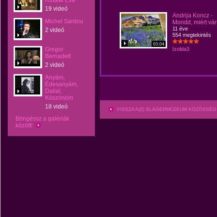
Ruttkai Éva
19 videó
Andrija Koncz -
Michel Sardou
Mondd, miért vár
11 éve
2 videó
554 megtekintés
03:04
Gregor
Izolda3
Bernadett
2 videó
Anyám,
Édesanyám,
Dallal,
Köszönöm
18 videó
VISSZA A(Z) SLÁGERMÚZEUM KÖZÖSSÉG
Böngéssz a galériák
között!