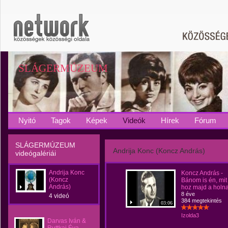
SLÁGERMÚZEUM
Nyitó
Tagok
Képek
Videók
Hírek
Fórum
SLÁGERMÚZEUM
Andrija Konc (Koncz András)
videógalériái
Andrija Konc
Koncz András -
(Koncz
Bánom is én, mit
András)
hoz majd a holn
8 éve
4 videó
384 megtekintés
03:06
Izolda3
Darvas Iván &