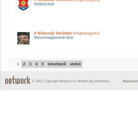
Halászi klub
A Nótasztár felvételei
(blogbejegyzés)
Mosonmagyaróvár klub
1
2
3
4
5
következő
utolsó
© 2007 Copyright Network.hu Minden jog fenntartva.
Impress