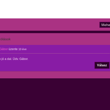
ólások
 Gábor
üzente
10 éve
jó a dal. Üdv. Gábor.
Válasz