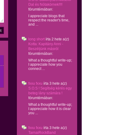
Dal és Nótakörnek!!!!
fórumtémában:
I appreciate blogs that
respect the reader's time,
and ...
long short
írta
2 hete
a(z)
Kotta: Kapitány Anni -
Beszéljünk másról
fórumtémában:
What a thoughtful write-up;
I appreciate how you
connect ...
fxxu fxxu
írta
3 hete
a(z)
S.O.S ! Segítség kérés egy
beteg lány számára !
fórumtémában:
What a thoughtful write-up;
I appreciate how it is clear
you ...
fxxu fxxu
írta
3 hete
a(z)
TarnaiRockBand