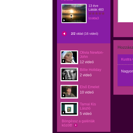
13 éve
Látták:483
Izolda3
2/2
oldal (16 videó)
Hozzász
Olivia Newton-
John
Kustra
12 videó
Billie Holiday
Nagyon 
2 videó
Első Emelet
10 videó
Tarnai Kis
László
5 videó
Böngéssz a galériák
között!