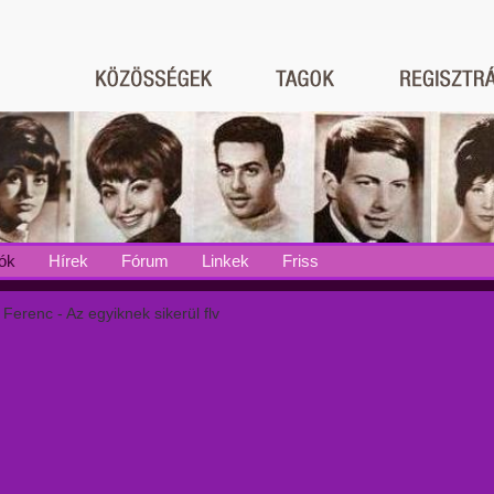
ók
Hírek
Fórum
Linkek
Friss
erenc - Az egyiknek sikerül flv