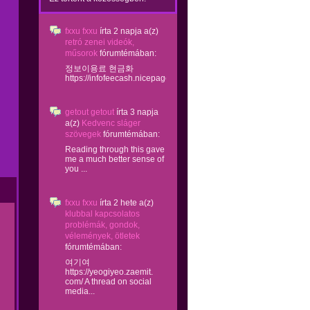
fxxu fxxu
írta
2 napja
a(z)
retró zenei videók,
műsorok
fórumtémában:
정보이용료 현금화
https://infofeecash.nicepage...
getout getout
írta
3 napja
a(z)
Kedvenc sláger
szövegek
fórumtémában:
Reading through this gave
me a much better sense of
you ...
fxxu fxxu
írta
2 hete
a(z)
klubbal kapcsolatos
problémák, gondok,
vélemények, ötletek
fórumtémában:
여기여
https://yeogiyeo.zaemit.
com/ A thread on social
media...