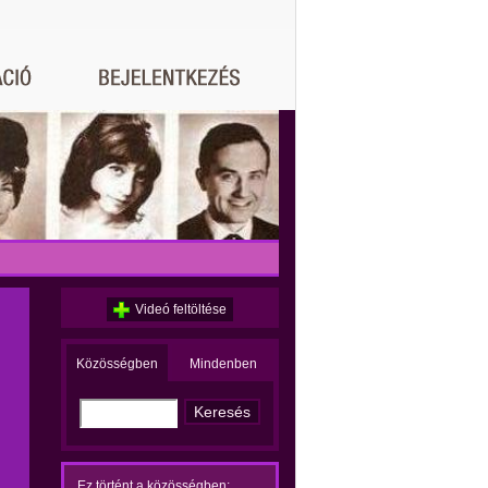
Videó feltöltése
Közösségben
Mindenben
Ez történt a közösségben: