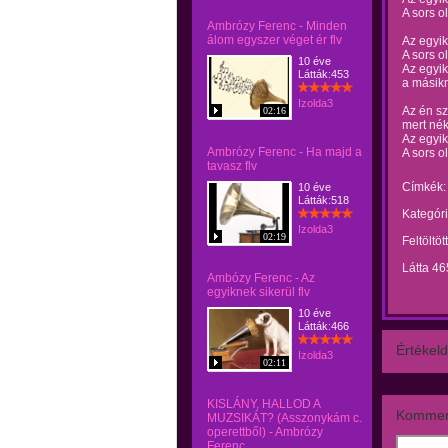
A sors o
Ambrózy Ferenc - Minden
álom egyszer véget ér flv
Az egyi
A sors o
10 éve
Az egyik
Látták:453
a másikn
Izolda3
Az én sz
02:16
mert nék
Az egyi
Ambrózy Ferenc - Ha majd a
A sors o
tavasz flv
Címkék:
10 éve
Látták:518
Kategóri
Izolda3
02:19
Feltöltöt
Látta 46
Ambózy Ferenc - Az
egyiknek sikerül flv
10 éve
Látták:466
Értékeld
Izolda3
02:11
KISLÁNY, HALLOD A
Kommen
MUZSIKÁT? (Asszonykám c.
operettből) - Ambrózy
Ferenc