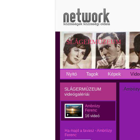
SLÁGERMÚZEUM
Nyitó
Tagok
Képek
Vide
Ambózy F
SLÁGERMÚZEUM
videógalériái
Ambrózy
Ferenc
16 videó
Ha majd a tavasz - Ambrózy
Ferenc