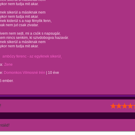
lykor nem tudja mit akar.
knek sikerül a másiknak nem
lykor nem tudja mit akar.
nek kiderül s a nap fénylik fenn,
ak nem jut csak zivatar.
ivem nem sejti, mi a csók s napsugár,
em nincs senkim, ki szivdobogva hazavár.
knek sikerül a másiknak nem
lykor nem tudja mit akar.
ambózy ferenc - az egyiknek sikerül
a:
Zene
te:
Domonkos Vilmosné Irén
|
10 éve
5 ember.
!
táld!