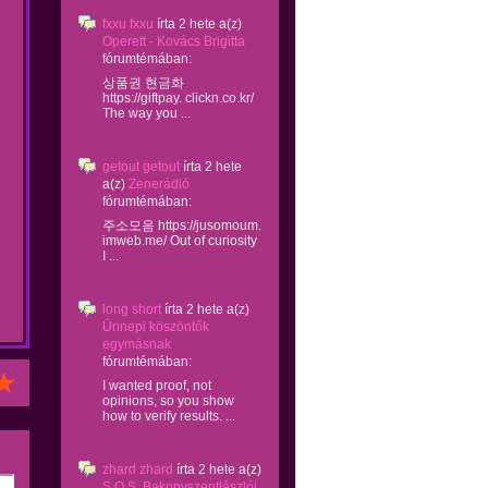
fxxu fxxu
írta
2 hete
a(z)
Operett - Kovács Brigitta
fórumtémában:
상품권 현금화
https://giftpay. clickn.co.kr/
The way you ...
getout getout
írta
2 hete
a(z)
Zenerádió
fórumtémában:
주소모음 https://jusomoum.
imweb.me/ Out of curiosity
I ...
long short
írta
2 hete
a(z)
Ünnepi köszöntők
egymásnak
fórumtémában:
I wanted proof, not
opinions, so you show
how to verify results. ...
zhard zhard
írta
2 hete
a(z)
S.O.S. Bakonyszentlászlói