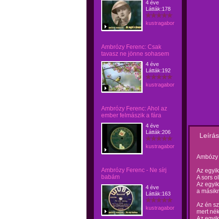
4 éve
Látták:178
kustragabor
Ambrózy Ferenc: Csak
tavasz ne jönne sohasem
4 éve
Látták:192
kustragabor
Ambrózy Ferenc: Ahol az
ember felmászik a fára
4 éve
Látták:206
Leírás
kustragabor
Ambózy F
Ambrózy Ferenc - Ne sírj
Az egyi
babám
A sors o
Az egyik
4 éve
a másikn
Látták:163
Az én sz
kustragabor
mert nék
Az egyi