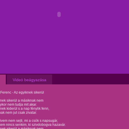
Videó beágyazása
erenc - Az egyiknek sikerül
knek sikerül a másiknak nem
lykor nem tudja mit akar.
nek kiderül s a nap fénylik fenn,
ak nem jut csak zivatar.
ivem nem sejti, mi a csók s napsugár,
em nincs senkim, ki szivdobogva hazavár.
knek sikerül a másiknak nem