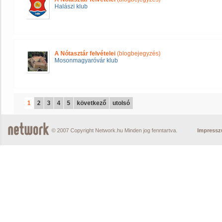
Halászi klub
A Nótasztár felvételei
(blogbejegyzés)
Mosonmagyaróvár klub
1
2
3
4
5
következő
utolsó
© 2007 Copyright Network.hu Minden jog fenntartva.
Impress