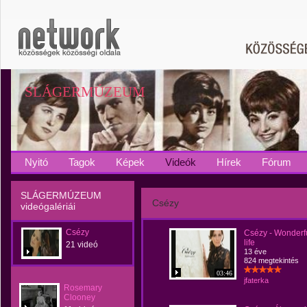
SLÁGERMÚZEUM
Nyitó
Tagok
Képek
Videók
Hírek
Fórum
SLÁGERMÚZEUM
Csézy
videógalériái
Csézy
Csézy - Wonderf
life
21 videó
13 éve
824 megtekintés
03:46
jfaterka
Rosemary
Clooney