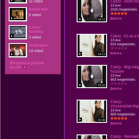
11 videó
Csézy - Álom vol
13 éve
Koródi Iván
1016 megtekintés
6 videó
jfaterka
04:15
Lorenz
Kornélia
Csézy - Ez az a t
3 videó
13 éve
624 megtekintés
Arabesque
19 videó
jfaterka
04:13
Böngéssz a galériák
Csézy - Bújj még
között!
hozzám
13 éve
663 megtekintés
03:02
jfaterka
Csézy -
Visszavárlak tég
13 éve
609 megtekintés
03:46
jfaterka
Csézy - Nem kell