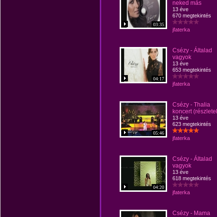
neked más
13 éve
670 megtekintés
03:35
jfaterka
Csézy - Általad
vagyok
13 éve
653 megtekintés
04:17
jfaterka
Csézy - Thalia
koncert (részlete
13 éve
623 megtekintés
05:46
jfaterka
Csézy - Általad
vagyok
13 éve
618 megtekintés
04:20
jfaterka
Csézy - Mama