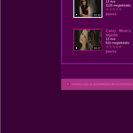
13 éve
1126 megtekintés
jfaterka
03:43
Csézy - Itthon a
legjobb
13 éve
820 megtekintés
03:57
jfaterka
VISSZA A(Z) SLÁGERMÚZEUM KÖZÖSSÉG