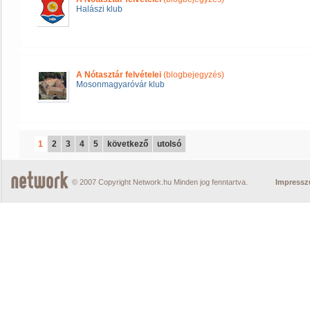
Halászi klub
A Nótasztár felvételei
(blogbejegyzés)
Mosonmagyaróvár klub
1
2
3
4
5
következő
utolsó
© 2007 Copyright Network.hu Minden jog fenntartva.
Impress