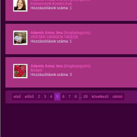
Kedvencünk Kovács Kati
Hozzászólások száma: 1
Adamis Anna: Ima
(blogbejegyzés)
VERSEK-VIRÁGOK-VIDEÓK
Hozzászólások száma: 1
Adamis Anna: Ima
(blogbejegyzés)
Biokert
Hozzászólások száma: 3
első
előző
2
3
4
5
6
7
8
...
28
következő
utolsó