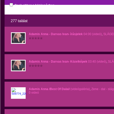
Csak ebben a közösségben
277 találat
Adamis Anna - Darvas Ivan- írásjelek
04:00 (videó)
,
SLÁG
Adamis Anna - Darvas Ivan- Közelképek
03:40 (videó)
,
SL
Adamis Anna /Best Of Dalai/
(videógaléria)
,
Zene - dal - slág
0 videó