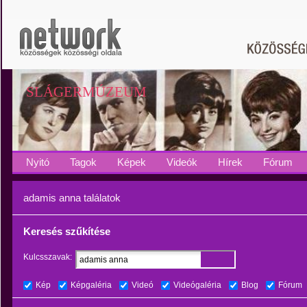
SLÁGERMÚZEUM
Nyitó
Tagok
Képek
Videók
Hírek
Fórum
adamis anna találatok
Keresés szűkítése
Kulcsszavak:
Kép
Képgaléria
Videó
Videógaléria
Blog
Fórum