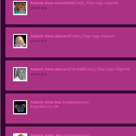
Adamis Anna lemezboritó
(kép)
,
Régi nagy slágerek
Adamis Anna dalszerző
(kép)
,
Régi nagy slágerek
Adamis Anna dalszerző és költő
(kép)
,
Régi nagy slágerek
Adamis Anna Ima
(blogbejegyzés)
Inspiration to Life
Adamis Anna: Ima
(blogbejegyzés)