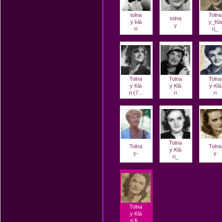
tolna
Tolna
tolna
y klá
y_Kla
y
ri
ri_
Tolna
Tolna
Tolna
y Klá
y Klá
y-Klá
ri (7...
ri
ri
Tolna
Tolna
Tolna
y Klá
y-
y
ri_
Tolna
y Klá
ri fi...