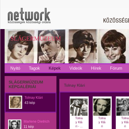
SLÁGERMÚZEUM
Nyitó
Tagok
Képek
Videók
Hírek
Fórum
SLÁGERMÚZEUM
Tolnay Klári
KÉPGALÉRIÁI
Tolnay Klári
43 kép
Tolna
Tolna
Tolna
Marlene Dietrich
y Klá
y Klá
y Klá
ri - ...
ri
ri
11 kép