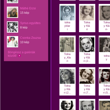
Máthé Erzsi
15 kép
tolna
Tolna
Tolna
Syrius együttes
yklar
y Klá
y Klá
8 kép
i
ri
ri-
Csonka Zsuzsa
10 kép
Böngéssz a galériák
Tolna
Tolna
között!
tolna
y_Kla
y Klá
y
ri
ri (2...
Tolna
Tolna
Tolna
y Klá
y Klá
y Klá
ri (2...
ri (7...
ri (5...