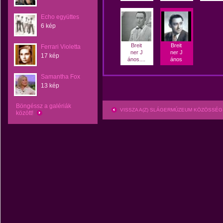
Echo együttes
6 kép
Breit
Breit
Ferrari Violetta
ner J
ner J
17 kép
ános....
ános
Samantha Fox
13 kép
Böngéssz a galériák
VISSZA A(Z) SLÁGERMÚZEUM KÖZÖSSÉG
között!