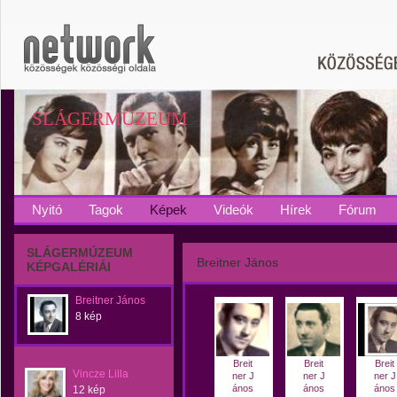
SLÁGERMÚZEUM
Nyitó
Tagok
Képek
Videók
Hírek
Fórum
SLÁGERMÚZEUM
Breitner János
KÉPGALÉRIÁI
Breitner János
8 kép
Breit
Breit
Breit
Vincze Lilla
ner J
ner J
ner J
ános
ános
ános
12 kép