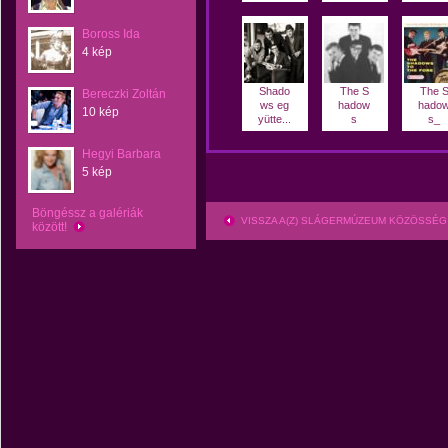
Boross Ida
4 kép
Shado
The S
The 
Bereczki Zoltán
ws eg
hadow
hado
10 kép
yütte...
s
s_
Hegyi Barbara
5 kép
Böngéssz a galériák
VISSZA A(Z) SLÁGERMÚZEUM KÖZÖSSÉG
között!