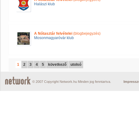
Halászi klub
A Nótasztár felvételei
(blogbejegyzés)
Mosonmagyaróvár klub
1
2
3
4
5
következő
utolsó
© 2007 Copyright Network.hu Minden jog fenntartva.
Impress