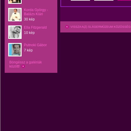
Korda György -
Balázs Klári
30 kép
VISSZA A(Z) SLÁGERMÚZEUM KÖZÖSSÉG
Ella Fitzgerald
10 kép
Putnoki Gábor
7 kép
Böngéssz a galériák
között!