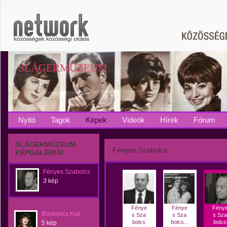
SLÁGERMÚZEUM
Nyitó
Tagok
Képek
Videók
Hírek
Fórum
SLÁGERMÚZEUM
Fényes Szabolcs
KÉPGALÉRIÁI
Fényes Szabolcs
3 kép
Fénye
Fénye
Fény
Bontovics Kati
s Sza
s Sza
s Sza
bolcs
bolcs...
bolcs
5 kép