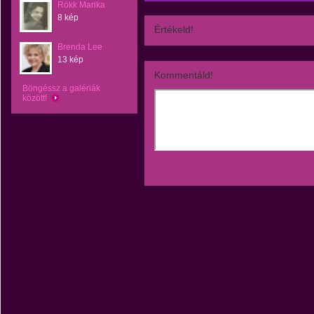
Rökk Marika
8 kép
Értékeld!
Brenda Lee
13 kép
Kommentáld!
Böngéssz a galériák
között!