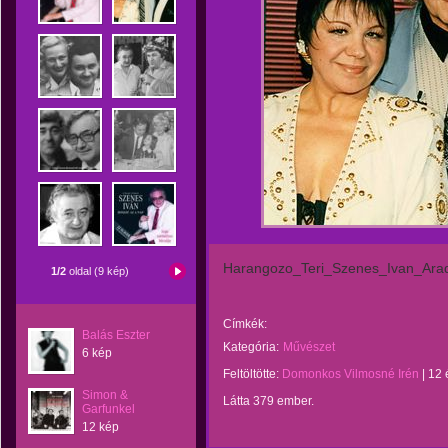
Harangozo_Teri_Szenes_Ivan_Ara
1/2
oldal (9 kép)
Címkék:
Balás Eszter
Kategória:
Művészet
6 kép
Feltöltötte:
Domonkos Vilmosné Irén
|
12 
Simon &
Látta 379 ember.
Garfunkel
12 kép