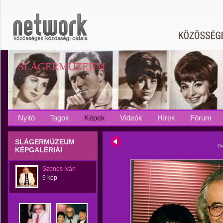
SLÁGERMÚZEUM
Nyitó
Tagok
Képek
Videók
Hírek
Fórum
SLÁGERMÚZEUM
Di
KÉPGALÉRIÁI
Szenes Iván
9 kép