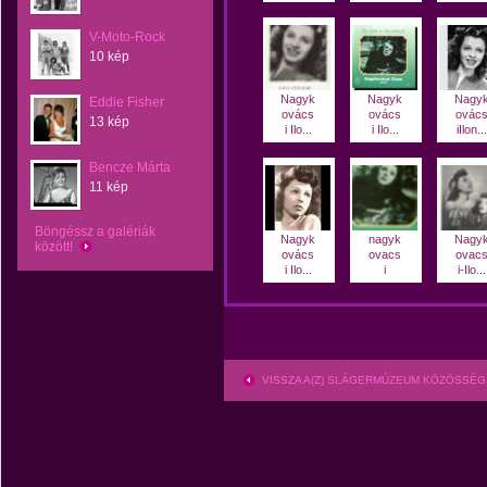
V-Moto-Rock
10 kép
Nagyk
Nagyk
Nagy
Eddie Fisher
ovács
ovács
ovác
13 kép
i Ilo...
i Ilo...
iIlon...
Bencze Márta
11 kép
Böngéssz a galériák
Nagyk
nagyk
Nagy
között!
ovács
ovacs
ovac
i Ilo...
i
i-Ilo...
VISSZA A(Z) SLÁGERMÚZEUM KÖZÖSSÉG