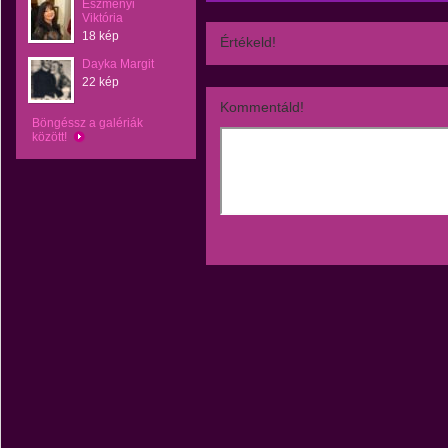
Eszményi
Viktória
18 kép
Értékeld!
Dayka Margit
22 kép
Kommentáld!
Böngéssz a galériák
között!