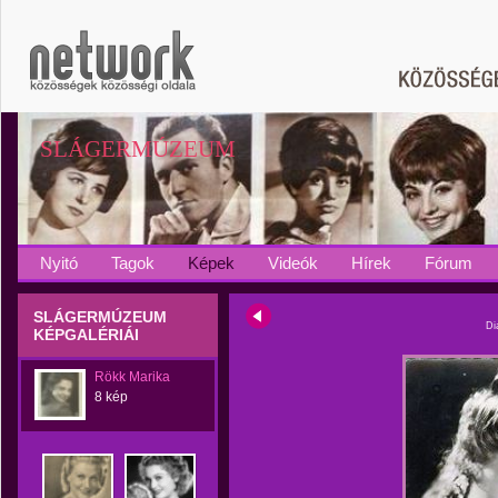
SLÁGERMÚZEUM
Nyitó
Tagok
Képek
Videók
Hírek
Fórum
SLÁGERMÚZEUM
Di
KÉPGALÉRIÁI
Rökk Marika
8 kép