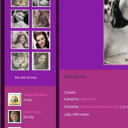
Rökk Marika
1/1
oldal (8 kép)
Címkék:
Hollay Bertalan
Kategória:
Művészet
6 kép
Feltöltötte:
Domonkos Vilmosné Irén
|
11 
Koós János
Látta 398 ember.
50 kép