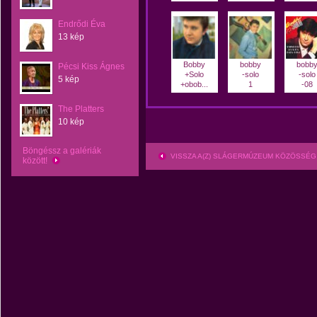
Endrődi Éva
13 kép
Bobby
bobby
bobb
Pécsi Kiss Ágnes
+Solo
-solo
-solo
5 kép
+obob...
1
-08
The Platters
10 kép
Böngéssz a galériák
VISSZA A(Z) SLÁGERMÚZEUM KÖZÖSSÉG
között!