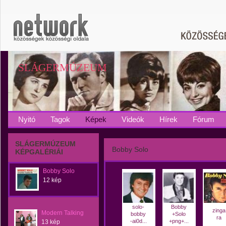
SLÁGERMÚZEUM
Nyitó
Tagok
Képek
Videók
Hírek
Fórum
SLÁGERMÚZEUM
Bobby Solo
KÉPGALÉRIÁI
Bobby Solo
12 kép
solo-
Bobby
zinga
Modern Talking
bobby
+Solo
ra
-ai0d...
+png+...
13 kép