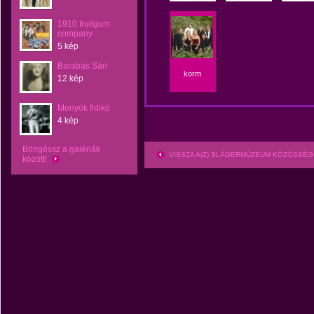
1910 fruitgum
company
5 kép
Barabás Sári
korm
12 kép
Monyók Ildikó
4 kép
Böngéssz a galériák
VISSZA A(Z) SLÁGERMÚZEUM KÖZÖSSÉG
között!