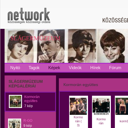
SLÁGERMÚZEUM
Nyitó
Tagok
Képek
Videók
Hírek
Fórum
SLÁGERMÚZEUM
Kormorán együttes
KÉPGALÉRIÁI
Kormorán
együttes
7 kép
Kormo
Kormo
R-GO
rán (
korm
rán
3)
9 kép