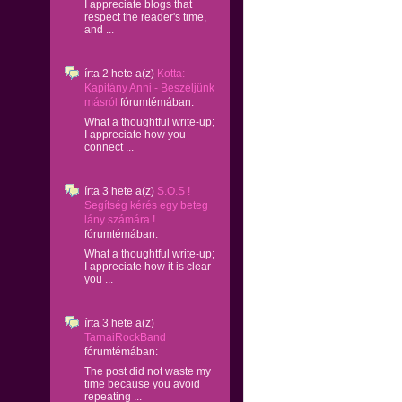
I appreciate blogs that
respect the reader's time,
and ...
írta
2 hete
a(z)
Kotta:
Kapitány Anni - Beszéljünk
másról
fórumtémában:
What a thoughtful write-up;
I appreciate how you
connect ...
írta
3 hete
a(z)
S.O.S !
Segítség kérés egy beteg
lány számára !
fórumtémában:
What a thoughtful write-up;
I appreciate how it is clear
you ...
írta
3 hete
a(z)
TarnaiRockBand
fórumtémában:
The post did not waste my
time because you avoid
repeating ...