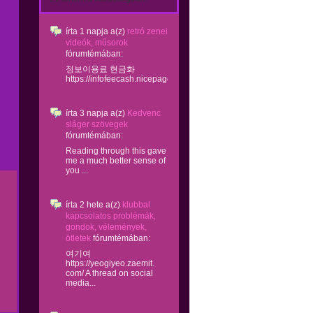
írta
1 napja
a(z)
retró zenei
videók, műsorok
fórumtémában:
정보이용료 현금화
https://infofeecash.nicepage...
írta
3 napja
a(z)
Kedvenc
sláger szövegek
fórumtémában:
Reading through this gave
me a much better sense of
you ...
írta
2 hete
a(z)
klubbal
kapcsolatos problémák,
gondok, vélemények,
ötletek
fórumtémában:
여기여
https://yeogiyeo.zaemit.
com/ A thread on social
media...