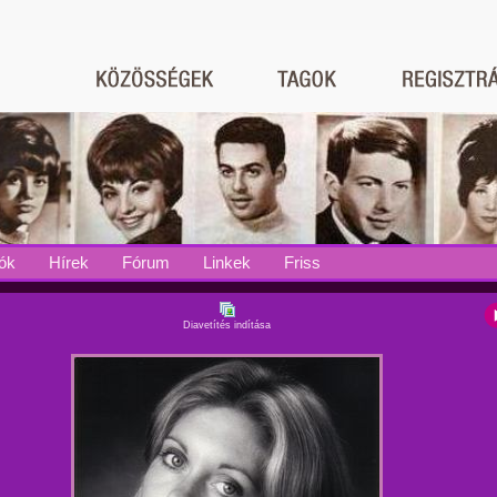
ók
Hírek
Fórum
Linkek
Friss
Diavetítés indítása