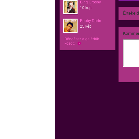
Bing Crosby
10 kép
Értékeld
Bobby Darin
25 kép
Kommen
Böngéssz a galériák
között!