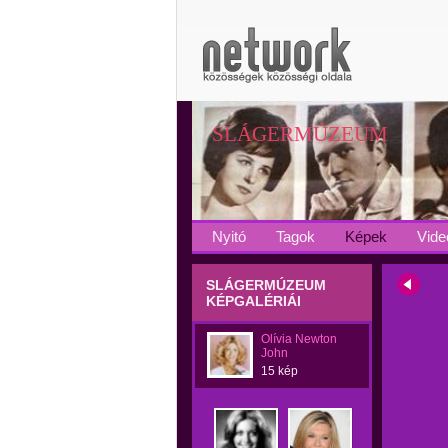
SLÁGERMÚZEUM
Nyitó
Tagok
Képek
Vide
SLÁGERMÚZEUM
KÉPGALÉRIÁI
Olívia Newton
John
15 kép