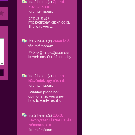
írta
2 hete
a(z)
Operett -
Kovács Brigitta
fórumtémában:
상품권 현금화
https://giftpay. clickn.co.kr/
The way you ...
írta
2 hete
a(z)
Zenerádió
fórumtémában:
주소모음 https://jusomoum.
imweb.me/ Out of curiosity
I ...
írta
2 hete
a(z)
Ünnepi
köszöntők egymásnak
fórumtémában:
I wanted proof, not
opinions, so you show
how to verify results. ...
írta
2 hete
a(z)
S.O.S.
Bakonyszentlászlói Dal és
Nótakörnek!!!!
fórumtémában: