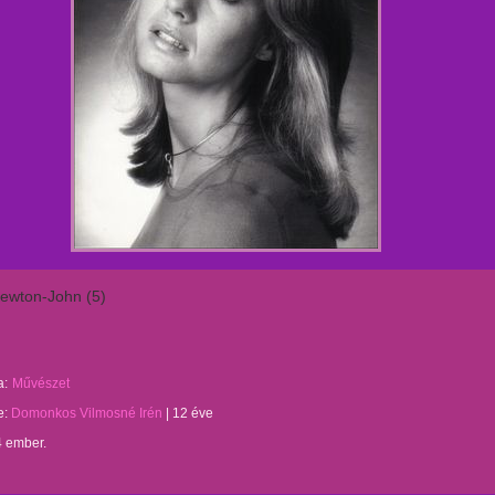
Newton-John (5)
a:
Művészet
te:
Domonkos Vilmosné Irén
|
12 éve
4 ember.