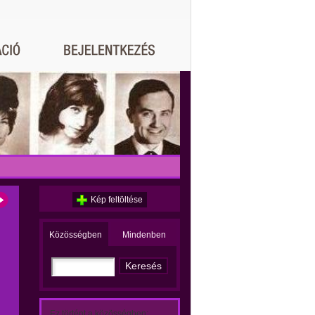
Kép feltöltése
Közösségben
Mindenben
Ez történt a közösségben: