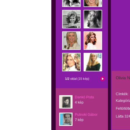
Olivia 
1/2
oldal (15 kép)
Címkék:
Dankó Pista
Kategóri
4 kép
Feltöltöt
Putnoki Gábor
Látta 32
7 kép