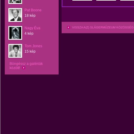
Pat Boone
18 kép
VISSZA A(Z) SLÁGERMÚZEUM KÖZÖSSÉG
Nagy Éva
4 kép
Tom Jones
15 kép
Böngéssz a galériák
között!