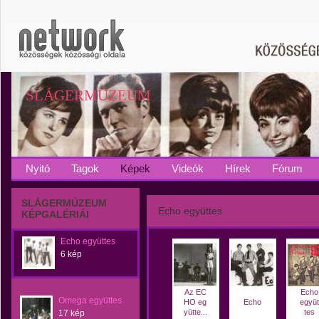
SLÁGERMÚZEUM
Nyitó
Tagok
Képek
Videók
Hírek
Fórum
SLÁGERMÚZEUM
Echo együttes
KÉPGALÉRIÁI
Echo együttes
6 kép
Az EC
Echo
Omega együttes
HO eg
Echo
együt
yütte...
tes
17 kép