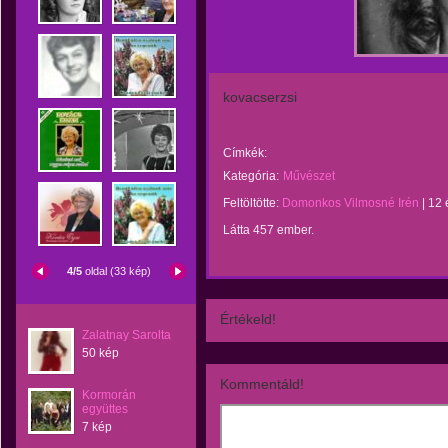
kovacserzsi
Címkék:
Kategória:
Művészet
Feltöltötte:
Domonkos Vilmosné Irén
|
12 
Látta 457 ember.
4/5
oldal (33 kép)
Értékeld!
Zalatnay Sarolta
50 kép
Kommentáld!
Kormorán
együttes
7 kép