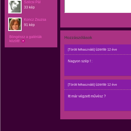
Szécsi Pál
33 kép
Koncz Zsuzsa
91 kép
Böngéssz a galériák
Hozzászólások
között!
üzente
[Törölt felhasználó]
12 éve
Nagyon szép ! :
üzente
[Törölt felhasználó]
12 éve
Itt már végzett művész ?