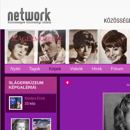
SLÁGERMÚZEUM
Nyitó
Tagok
Képek
Videók
Hírek
Fórum
SLÁGERMÚZEUM
Di
KÉPGALÉRIÁI
Kovács Erzsi
33 kép