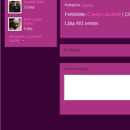
Paudits Béla
Kategória:
Zene
13 kép
Feltöltötte:
Cserta Lászlóné
|
13
Bódi László
Látta 481 ember.
/Cipő/
9 kép
Böngéssz a galériák
között!
Értékeld!
Kommentáld!