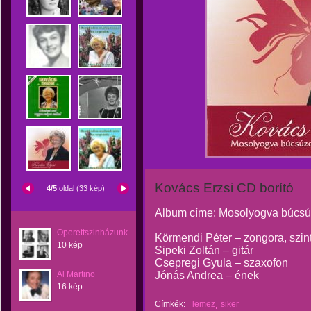
Kovács Erzsi CD borító
4/5
oldal (33 kép)
Album címe: Mosolyogva búcs
Operettszinházunk
Körmendi Péter – zongora, szint
10 kép
Sipeki Zoltán – gitár
Csepregi Gyula – szaxofon
Al Martino
Jónás Andrea – ének
16 kép
Címkék:
lemez
siker