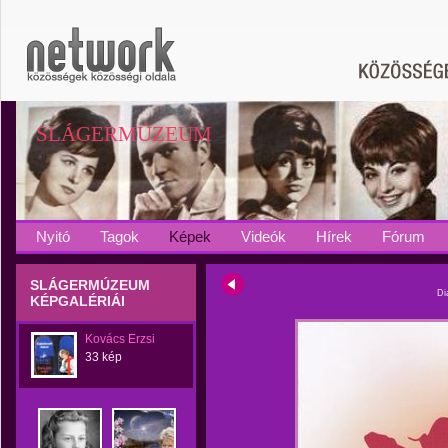
SLÁGERMÚZEUM
Nyitó
Tagok
Képek
Videók
Hírek
Fórum
SLÁGERMÚZEUM
Di
KÉPGALÉRIÁI
Kovács Erzsi
33 kép