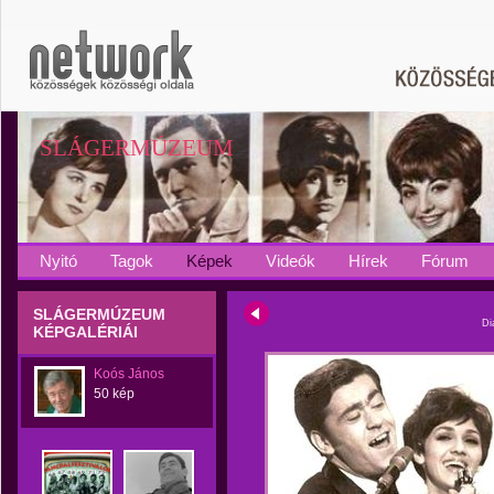
SLÁGERMÚZEUM
Nyitó
Tagok
Képek
Videók
Hírek
Fórum
SLÁGERMÚZEUM
Di
KÉPGALÉRIÁI
Koós János
50 kép