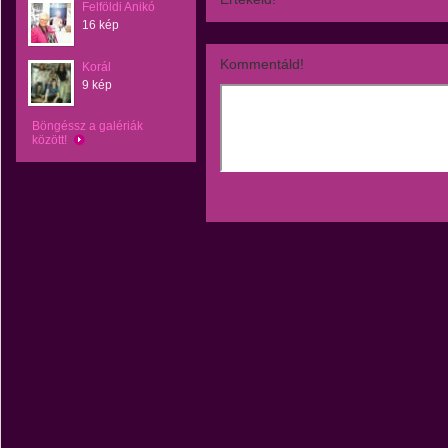
Felföldi Anikó
16 kép
Kommentáld!
Korál
9 kép
Böngéssz a galériák
között!