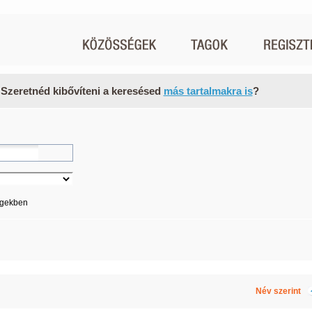
 Szeretnéd kibővíteni a keresésed
más tartalmakra is
?
égekben
Név szerint