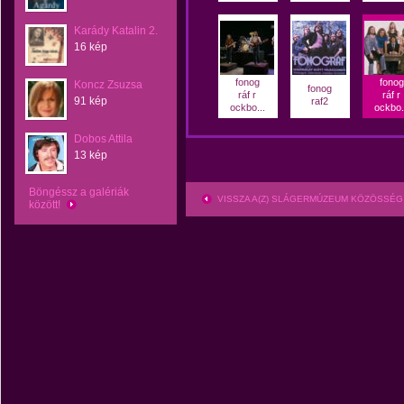
Karády Katalin 2.
16 kép
fonog
fonog
Koncz Zsuzsa
fonog
ráf r
ráf r
91 kép
raf2
ockbo...
ockbo.
Dobos Attila
13 kép
Böngéssz a galériák
VISSZA A(Z) SLÁGERMÚZEUM KÖZÖSSÉG
között!