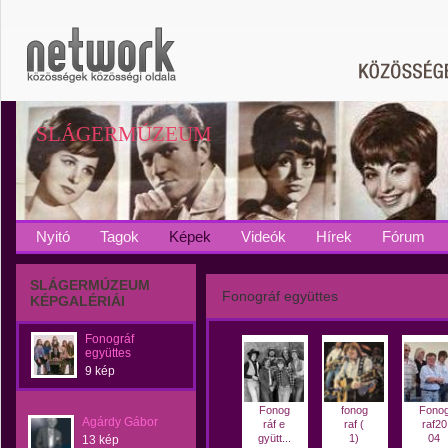
SLÁGERMÚZEUM
Nyitó
Tagok
Képek
Videók
Hírek
Fórum
SLÁGERMÚZEUM
Fonográf együttes
KÉPGALÉRIÁI
Fonográf
együttes
9 kép
Fonog
fonog
Fono
Agárdy Gábor
ráf e
raf (
raf20
gyütt...
1)
04
13 kép