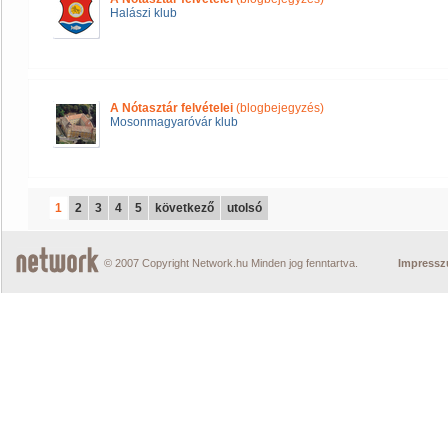
Halászi klub
A Nótasztár felvételei
(blogbejegyzés)
Mosonmagyaróvár klub
1
2
3
4
5
következő
utolsó
© 2007 Copyright Network.hu Minden jog fenntartva.
Impress