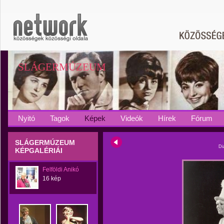
SLÁGERMÚZEUM
Nyitó
Tagok
Képek
Videók
Hírek
Fórum
SLÁGERMÚZEUM
Di
KÉPGALÉRIÁI
Felföldi Anikó
16 kép