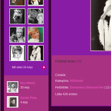
Felföldi Anikó (7)
1/2
oldal (16 kép)
Címkék:
Kategória:
Művészet
Kiss Manyi
30 kép
Feltöltötte:
Domonkos Vilmosné Irén
|
12 
Látta 426 ember.
Dankó Pista
4 kép