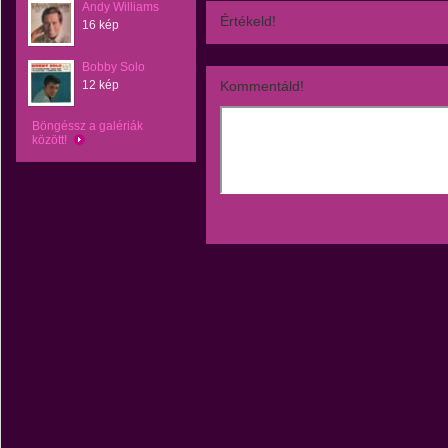
Andy Williams
Értékeld!
16 kép
Bobby Solo
12 kép
Kommentáld!
Böngéssz a galériák
között!