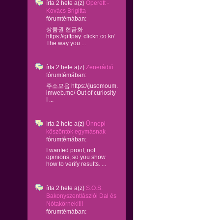
írta
2 hete
a(z)
Operett -
Kovács Brigitta
fórumtémában:
상품권 현금화
https://giftpay. clickn.co.kr/
The way you ...
írta
2 hete
a(z)
Zenerádió
fórumtémában:
주소모음 https://jusomoum.
imweb.me/ Out of curiosity
I ...
írta
2 hete
a(z)
Ünnepi
köszöntők egymásnak
fórumtémában:
I wanted proof, not
opinions, so you show
how to verify results. ...
írta
2 hete
a(z)
S.O.S.
Bakonyszentlászlói Dal és
Nótakörnek!!!!
fórumtémában: