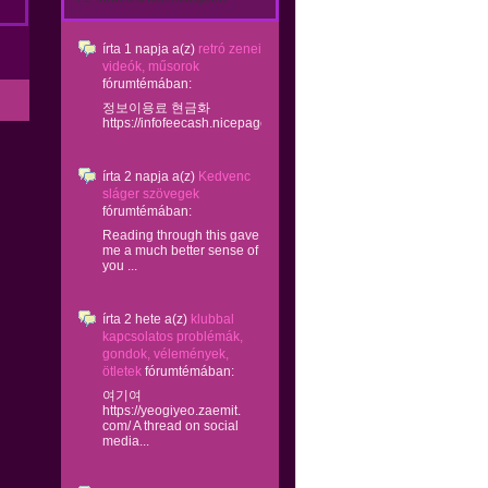
írta
1 napja
a(z)
retró zenei
videók, műsorok
fórumtémában:
정보이용료 현금화
https://infofeecash.nicepage...
írta
2 napja
a(z)
Kedvenc
sláger szövegek
fórumtémában:
Reading through this gave
me a much better sense of
you ...
írta
2 hete
a(z)
klubbal
kapcsolatos problémák,
gondok, vélemények,
ötletek
fórumtémában:
여기여
https://yeogiyeo.zaemit.
com/ A thread on social
media...