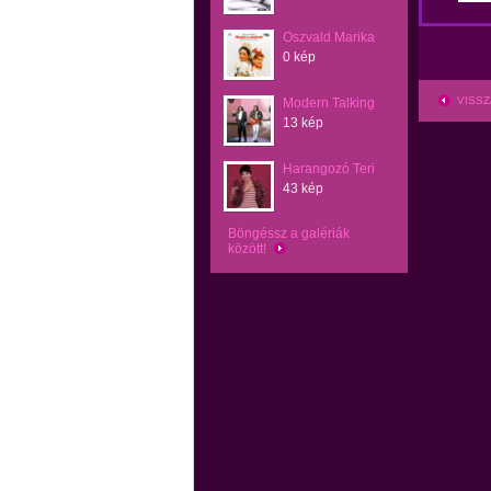
Oszvald Marika
0 kép
VISSZ
Modern Talking
13 kép
Harangozó Teri
43 kép
Böngéssz a galériák
között!