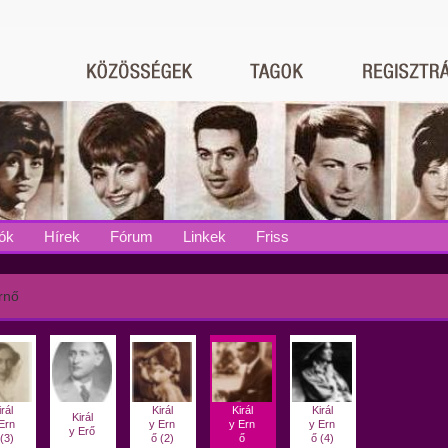
ók
Hírek
Fórum
Linkek
Friss
Ernő
rál
Királ
Királ
Királ
Királ
Ern
y Ern
y Ern
y Ern
y Erő
(3)
ő (2)
ő
ő (4)