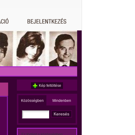
Kép feltöltése
Közösségben
Mindenben
Ez történt a közösségben: