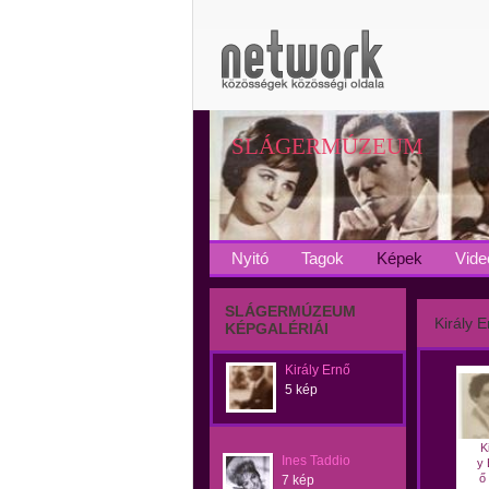
SLÁGERMÚZEUM
Nyitó
Tagok
Képek
Vide
SLÁGERMÚZEUM
Király 
KÉPGALÉRIÁI
Király Ernő
5 kép
Ki
Ines Taddio
y 
ő 
7 kép