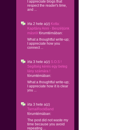
I appreciate blogs that
respect the reader's time,
and ...
írta
2 hete
a(z)
Kotta:
Kapitány Anni - Beszéljünk
másról
fórumtémában:
What a thoughtful write-up;
I appreciate how you
connect ...
írta
3 hete
a(z)
S.O.S !
Segítség kérés egy beteg
lány számára !
fórumtémában:
What a thoughtful write-up;
I appreciate how it is clear
you ...
írta
3 hete
a(z)
TarnaiRockBand
fórumtémában:
The post did not waste my
time because you avoid
repeating ...