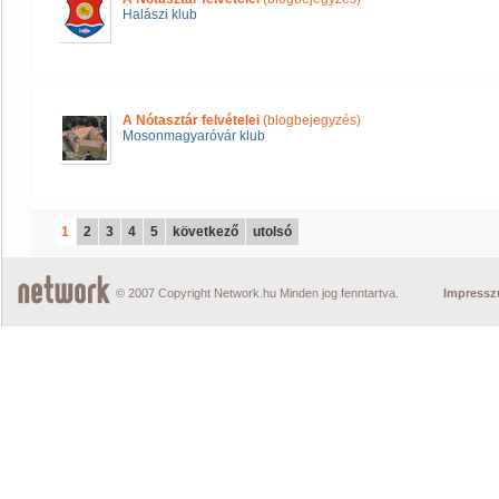
Halászi klub
A Nótasztár felvételei
(blogbejegyzés)
Mosonmagyaróvár klub
1
2
3
4
5
következő
utolsó
© 2007 Copyright Network.hu Minden jog fenntartva.
Impress