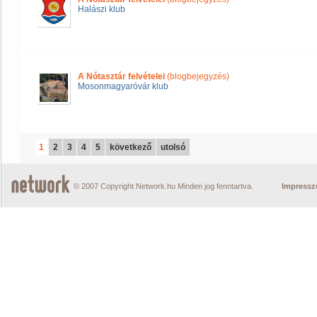
Halászi klub
A Nótasztár felvételei
(blogbejegyzés)
Mosonmagyaróvár klub
1
2
3
4
5
következő
utolsó
© 2007 Copyright Network.hu Minden jog fenntartva.
Impress