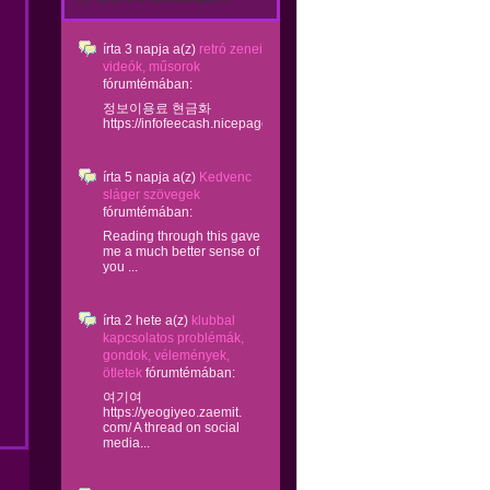
írta
3 napja
a(z)
retró zenei
videók, műsorok
fórumtémában:
정보이용료 현금화
https://infofeecash.nicepage...
írta
5 napja
a(z)
Kedvenc
sláger szövegek
fórumtémában:
Reading through this gave
me a much better sense of
you ...
írta
2 hete
a(z)
klubbal
kapcsolatos problémák,
gondok, vélemények,
ötletek
fórumtémában:
여기여
https://yeogiyeo.zaemit.
com/ A thread on social
media...