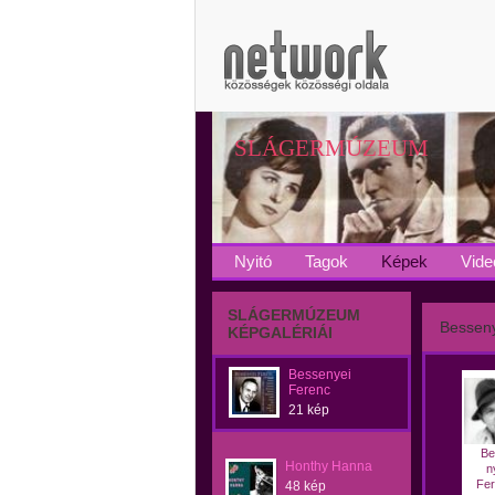
SLÁGERMÚZEUM
Nyitó
Tagok
Képek
Vide
SLÁGERMÚZEUM
Besseny
KÉPGALÉRIÁI
Bessenyei
Ferenc
21 kép
Be
Honthy Hanna
n
Fer
48 kép