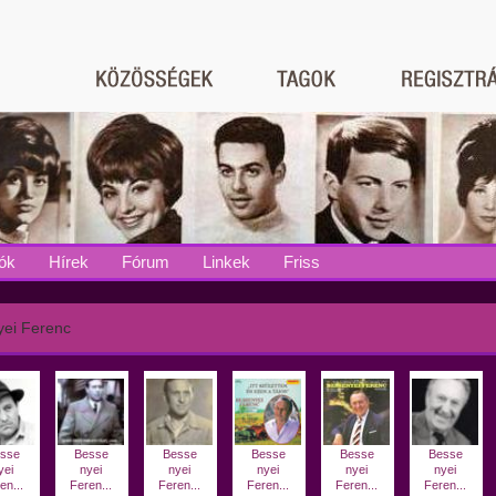
ók
Hírek
Fórum
Linkek
Friss
ei Ferenc
sse
Besse
Besse
Besse
Besse
Besse
yei
nyei
nyei
nyei
nyei
nyei
en...
Feren...
Feren...
Feren...
Feren...
Feren...