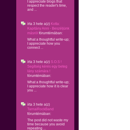
I appreciate blogs that
respect the reader's time,
and ...
írta
3 hete
a(z)
Kotta:
Kapitány Anni - Beszéljünk
másról
fórumtémában:
What a thoughtful write-up;
I appreciate how you
connect ...
írta
3 hete
a(z)
S.O.S !
Segítség kérés egy beteg
lány számára !
fórumtémában:
What a thoughtful write-up;
I appreciate how it is clear
you ...
írta
3 hete
a(z)
TarnaiRockBand
fórumtémában:
The post did not waste my
time because you avoid
repeating ...