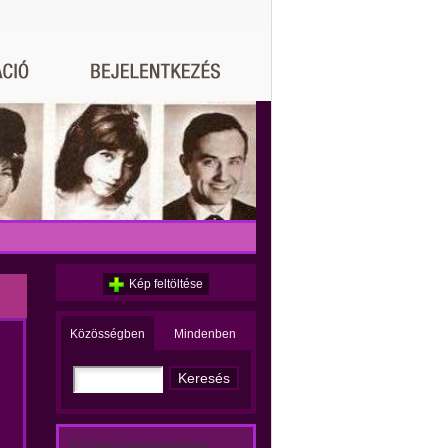
Kép feltöltése
Közösségben
Mindenben
Ez történt a közösségben: