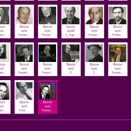
sse
Besse
Besse
besse
Besse
Besse
yei
nyei
nyei
nyei0
nyei
nyei
en...
Feren...
Feren...
1_cop...
Feren...
Feren...
sse
Besse
Besse
Besse
Besse
Besse
yei
nyei
nyei
nyei
nyei
nyei
en...
Feren...
Feren...
2
1
Feren...
sse
Besse
Besse
yei
nyei
nyei
en...
Fere ...
Feren...