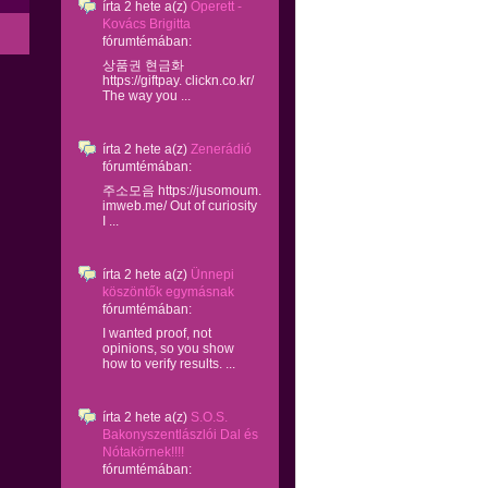
írta
2 hete
a(z)
Operett -
Kovács Brigitta
fórumtémában:
상품권 현금화
https://giftpay. clickn.co.kr/
The way you ...
írta
2 hete
a(z)
Zenerádió
fórumtémában:
주소모음 https://jusomoum.
imweb.me/ Out of curiosity
I ...
írta
2 hete
a(z)
Ünnepi
köszöntők egymásnak
fórumtémában:
I wanted proof, not
opinions, so you show
how to verify results. ...
írta
2 hete
a(z)
S.O.S.
Bakonyszentlászlói Dal és
Nótakörnek!!!!
fórumtémában: