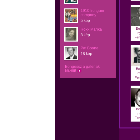
1910 fruitgum
company
5 kép
Be
Rökk Marika
n
8 kép
Fer
Pat Boone
18 kép
Böngéssz a galériák
Be
között!
n
Fer
Be
n
Fer