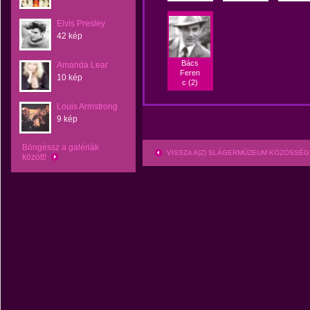
Elvis Presley
42 kép
Bács
Amanda Lear
Feren
10 kép
c (2)
Louis Armstrong
9 kép
Böngéssz a galériák
VISSZA A(Z) SLÁGERMÚZEUM KÖZÖSSÉG
között!