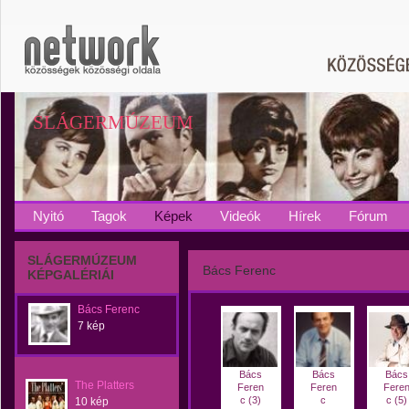
SLÁGERMÚZEUM
Nyitó
Tagok
Képek
Videók
Hírek
Fórum
SLÁGERMÚZEUM
Bács Ferenc
KÉPGALÉRIÁI
Bács Ferenc
7 kép
Bács
Bács
Bács
The Platters
Feren
Feren
Fere
c (3)
c
c (5)
10 kép