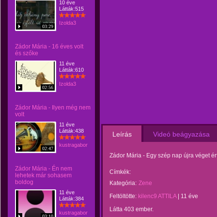
10 éve
Látták:515
Izolda3
03:29
Zádor Mária - 16 éves volt
és szőke
11 éve
Látták:610
Izolda3
02:56
Zádor Mária - Ilyen még nem
volt
11 éve
Látták:438
Leírás
Videó beágyazása
kustragabor
02:47
Zádor Mária - Egy szép nap újra véget é
Zádor Mária - Én nem
Címkék:
lehetek már sohasem
boldog
Kategória:
Zene
11 éve
Feltöltötte:
kilenc9 ATTILA
|
11 éve
Látták:384
Látta 403 ember.
kustragabor
03:10