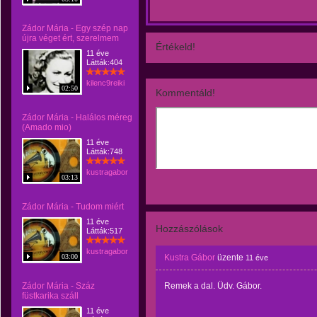
Zádor Mária - Egy szép nap
újra véget ért, szerelmem
Értékeld!
11 éve
Látták:404
kilenc9reiki
02:50
Kommentáld!
Zádor Mária - Halálos méreg
(Amado mio)
11 éve
Látták:748
kustragabor
03:13
Zádor Mária - Tudom miért
11 éve
Hozzászólások
Látták:517
kustragabor
03:00
Kustra Gábor
üzente
11 éve
Zádor Mária - Száz
Remek a dal. Üdv. Gábor.
füstkarika száll
11 éve