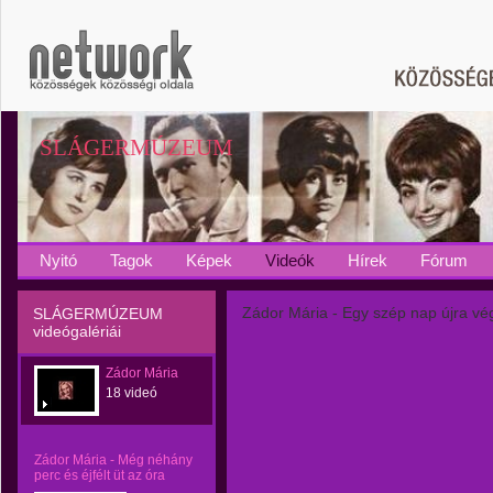
SLÁGERMÚZEUM
Nyitó
Tagok
Képek
Videók
Hírek
Fórum
Zádor Mária - Egy szép nap újra vé
SLÁGERMÚZEUM
videógalériái
Zádor Mária
18 videó
Zádor Mária - Még néhány
perc és éjfélt üt az óra