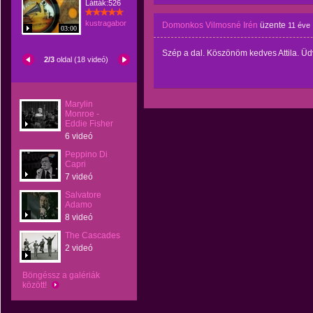
Látták:526
kustragabor
Domonkos Vilmosné Irén
üzente
11 éve
03:00
Szép a dal. Köszönöm kedves Attila. Üd
2/3
oldal (18 videó)
Marylin
Monroe -
Eddie Fisher
6 videó
Peppino Di
Capri
7 videó
Salvatore
Adamo
8 videó
The Cascades
2 videó
Böngéssz a galériák
között!