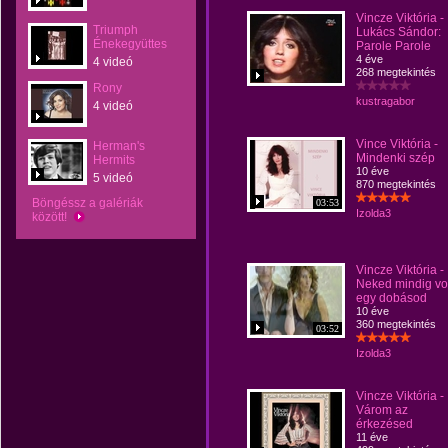
Vincze Viktória -
Triumph
Lukács Sándor:
Énekegyüttes
Parole Parole
4 éve
4 videó
268 megtekintés
Rony
kustragabor
4 videó
Vince Viktória -
Herman's
Mindenki szép
Hermits
10 éve
5 videó
870 megtekintés
Böngéssz a galériák
03:53
Izolda3
között!
Vincze Viktória -
Neked mindig vo
egy dobásod
10 éve
360 megtekintés
03:52
Izolda3
Vincze Viktória -
Várom az
érkezésed
11 éve