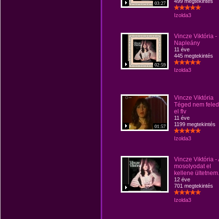
499 megtekintés
03:27
Izolda3
Vincze Viktória -
Napleány
11 éve
445 megtekintés
02:59
Izolda3
Vincze Viktória
Téged nem feled
el flv
11 éve
1199 megtekintés
01:57
Izolda3
Vincze Viktória - 
mosolyodat el
kellene ültetnem
12 éve
701 megtekintés
Izolda3