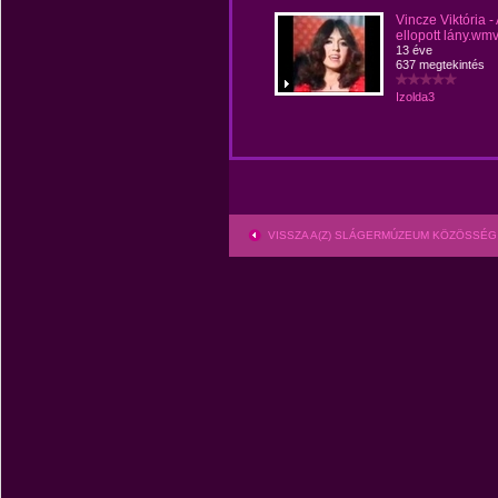
Vincze Viktória -
ellopott lány.wm
13 éve
637 megtekintés
Izolda3
VISSZA A(Z) SLÁGERMÚZEUM KÖZÖSSÉG