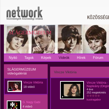
SLÁGERMÚZEUM
Nyitó
Tagok
Képek
Videók
Hírek
Fórum
SLÁGERMÚZEUM
Vincze Viktória
videógalériái
Vincze Viktória
Vincze Viktória -
Napleány (Origin
18 videó
4 éve
252 megtekintés
kustragabor
G. Nagy Gabi
4 videó