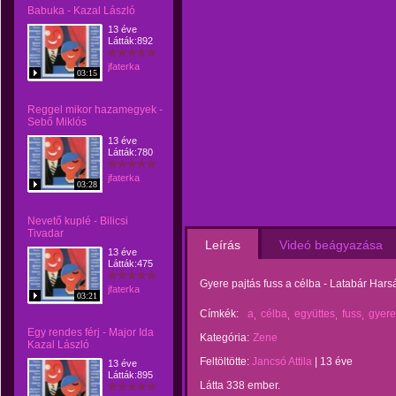
Babuka - Kazal László
13 éve
Látták:892
jfaterka
03:15
Reggel mikor hazamegyek -
Sebő Miklós
13 éve
Látták:780
jfaterka
03:28
Nevető kuplé - Bilicsi
Tivadar
Leírás
Videó beágyazása
13 éve
Látták:475
Gyere pajtás fuss a célba - Latabár Hars
jfaterka
03:21
Címkék:
a
célba
együttes
fuss
gyere
Egy rendes férj - Major Ida
Kategória:
Zene
Kazal László
Feltöltötte:
Jancsó Attila
|
13 éve
13 éve
Látták:895
Látta 338 ember.