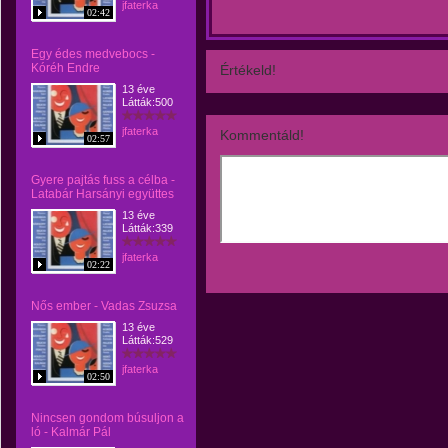
jfaterka
02:42
Egy édes medvebocs -
Kóréh Endre
Értékeld!
13 éve
Látták:500
jfaterka
Kommentáld!
02:57
Gyere pajtás fuss a célba -
Latabár Harsányi együttes
13 éve
Látták:339
jfaterka
02:22
Nős ember - Vadas Zsuzsa
13 éve
Látták:529
jfaterka
02:50
Nincsen gondom búsuljon a
ló - Kalmár Pál