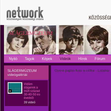
SLÁGERMÚZEUM
Nyitó
Tagok
Képek
Videók
Hírek
Fórum
Gyere pajtás fuss a célba - Latabár
SLÁGERMÚZEUM
videógalériái
Vidám
slágerek a
múlt század
30-40-50 es
éveiből
39 videó