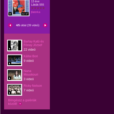
13 éve
Látták:555
jfaterka
02:47
4/5
oldal (39 videó)
Barlay Kató és
Fónay József
22 videó
Kállai Bori
9 videó
Nana
Mouskouri
3 videó
Ricky Nelson
7 videó
Böngéssz a galériák
között!