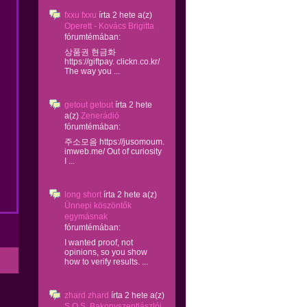
fxxu fxxu
írta
2 hete
a(z)
Operett - Kovács Brigitta
fórumtémában:
상품권 현금화
https://giftpay. clickn.co.kr/
The way you ...
getout getout
írta
2 hete
a(z)
Zenerádió
fórumtémában:
주소모음 https://jusomoum.
imweb.me/ Out of curiosity
I ...
long short
írta
2 hete
a(z)
Ünnepi köszöntők
egymásnak
fórumtémában:
I wanted proof, not
opinions, so you show
how to verify results. ...
zhard zhard
írta
2 hete
a(z)
S.O.S. Bakonyszentlászlói