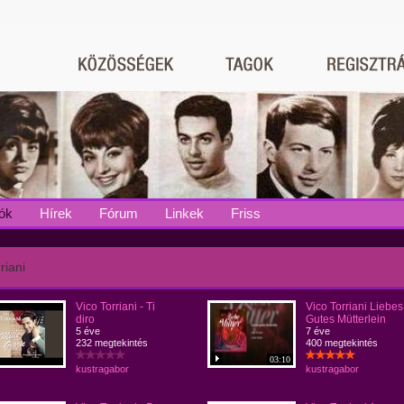
ók
Hírek
Fórum
Linkek
Friss
riani
Vico Torriani - Ti
Vico Torriani Liebes
diro
Gutes Mütterlein
5 éve
7 éve
232 megtekintés
400 megtekintés
03:10
kustragabor
kustragabor