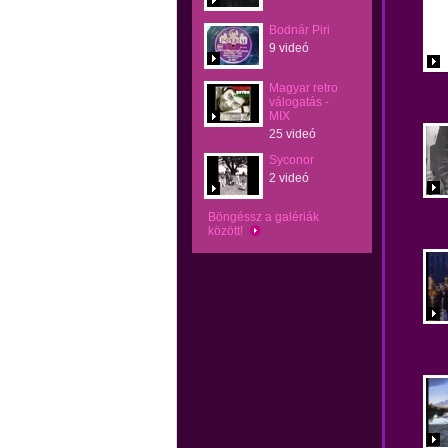
Bodnár Piri
9 videó
Magyar retro
válogatás -
MIX
25 videó
Syconor
2 videó
Böngéssz a galériák
között!