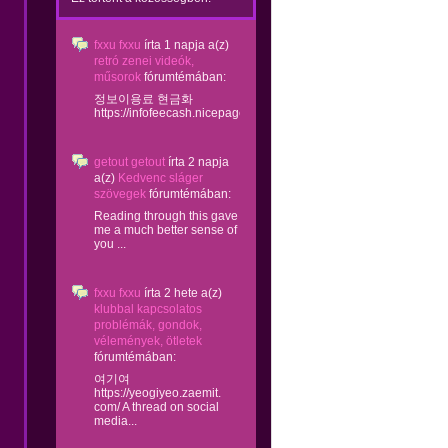
fxxu fxxu
írta
1 napja
a(z)
retró zenei videók,
műsorok
fórumtémában:
정보이용료 현금화
https://infofeecash.nicepage...
getout getout
írta
2 napja
a(z)
Kedvenc sláger
szövegek
fórumtémában:
Reading through this gave
me a much better sense of
you ...
fxxu fxxu
írta
2 hete
a(z)
klubbal kapcsolatos
problémák, gondok,
vélemények, ötletek
fórumtémában:
여기여
https://yeogiyeo.zaemit.
com/ A thread on social
media...