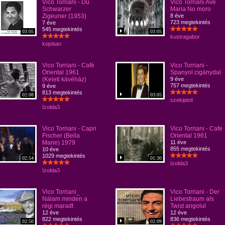
Vico Torriani - Du
Vico Torriani Ave
Schwarzer
Maria No moro
Zigeuner (1953)
8 éve
723 megtekintés
7 éve
545 megtekintés
03:05
03:05
kustragabor
kojoban
Vico Torriani - Café
Vico Torriani -
Oriental 1961
Spanyol cigánydal
(Keleti kávéház)
9 éve
757 megtekintés
9 éve
813 megtekintés
02:08
03:05
szekipisti
Izolda3
Vico Torriani - Capri
Vico Torriani - Cafe
Fischer (Bella
Oriental 1961
Marie) 1979
11 éve
855 megtekintés
10 éve
1029 megtekintés
02:54
01:30
Izolda3
Izolda3
Vico Torriani_
Vico Torriani - Der
Nálam minden a
Liebestraum als
régi maradt
Twist angolul
12 éve
12 éve
822 megtekintés
836 megtekintés
02:50
02:09