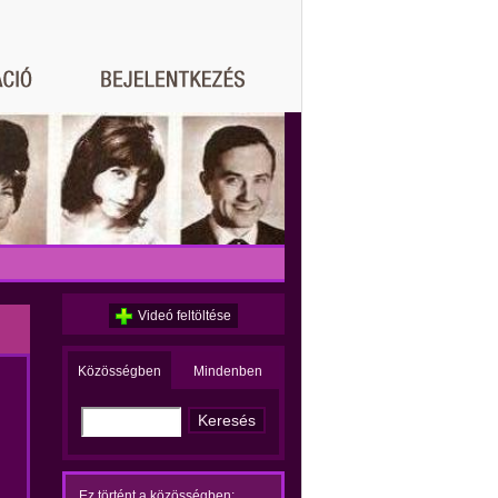
Videó feltöltése
Közösségben
Mindenben
Ez történt a közösségben: