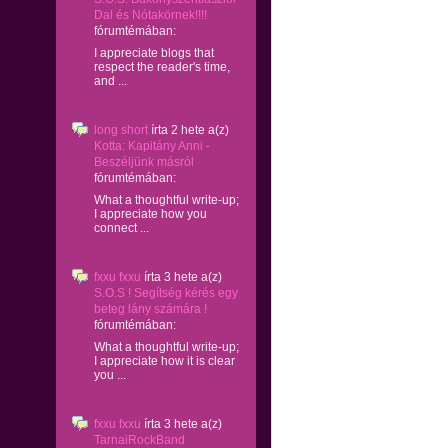
Dal és Nótakörnek!!!!
fórumtémában:
I appreciate blogs that
respect the reader's time,
and ...
long short
írta
2 hete
a(z)
Kotta: Kapitány Anni -
Beszéljünk másról
fórumtémában:
What a thoughtful write-up;
I appreciate how you
connect ...
fxxu fxxu
írta
3 hete
a(z)
S.O.S ! Segítség kérés egy
beteg lány számára !
fórumtémában:
What a thoughtful write-up;
I appreciate how it is clear
you ...
fxxu fxxu
írta
3 hete
a(z)
TarnaiRockBand