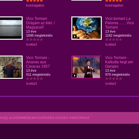
kustragabor
kustragabor
Vico Torriani
Vico torriani La
Drágám az élet. /
Paloma ....... Vico
Magyarul!/
Torriani
13 éve
13 éve
1598 megtekintés
1182 megtekintés
Izolda3
Izolda3
Vico Torriani -
Vico Torriani -
Ananas aus
Kalkutta liegt am
Caracas 1957
Ganges
13 éve
13 éve
511 megtekintés
970 megtekintés
Izolda3
Izolda3
A A(Z) SLÁGERMÚZEUM KÖZÖSSÉG ÖSSZES VIDEÓJÁHOZ