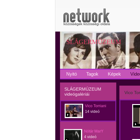
SLÁGERMÚZEUM
Nyitó
Tagok
Képek
Vide
SLÁGERMÚZEUM
Vico Tor
videógalériái
Vico Torriani
14 videó
Nótár MarY
4 videó