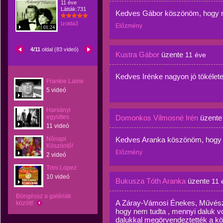
11 éve
Látták:731
Kedves Gábor köszönöm, hogy me
Izolda3
Előzmény
01:24
4/11
oldal (83 videó)
Kustra Gábor
üzente
11 éve
Kedves Irénke nagyon jó tökélete
Frankie Laine
5 videó
Harsányi
együttes
Domonkos Vilmosné Irén
üzent
11 videó
Nőnapi
Kedves Aranka köszönöm, hogy m
Köszöntő!
Előzmény
2 videó
Trini Lopez
10 videó
Bukusza Tóth Aranka
üzente
11 
Böngéssz a galériák
A Záray-Vámosi Énekes, Művész-
között!
hogy nem tudta , mennyi daluk v
dalukkal megörvendeztették a köz