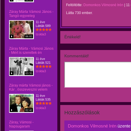
Feltöltötte:
Domonkos Vilmosné Irén
|
11
Záray Márta Vámosi János -
Látta 730 ember.
Tangó-egyveleg
11 éve
Látták:589
Izolda3
Értékeld!
06:05
Záray Márta - Vámosi János
- Mért is szeretlek én
Kommentáld!
11 éve
Látták:521
Izolda3
03:35
Záray márta Vámosi jános -
Kár , összeveszni velem
11 éve
Látták:535
Izolda3
02:42
Hozzászólások
Záray, Vámosi -
Domonkos Vilmosné Irén
üzent
Napsugaram