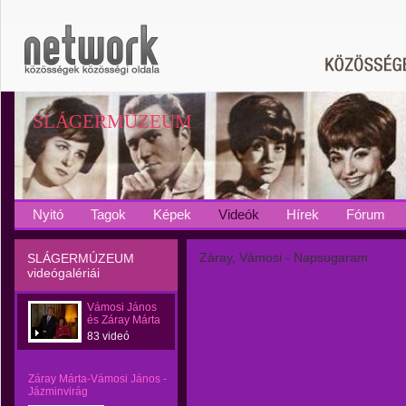
SLÁGERMÚZEUM
Nyitó
Tagok
Képek
Videók
Hírek
Fórum
Záray, Vámosi - Napsugaram
SLÁGERMÚZEUM
videógalériái
Vámosi János
és Záray Márta
83 videó
Záray Márta-Vámosi János -
Jázminvirág