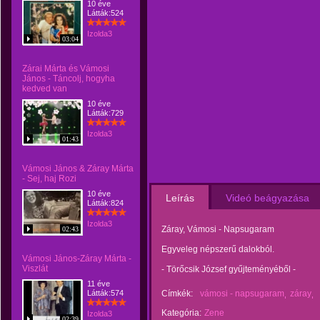
10 éve
Látták:524
Izolda3
03:04
Zárai Márta és Vámosi
János - Táncolj, hogyha
kedved van
10 éve
Látták:729
Izolda3
01:43
Vámosi János & Záray Márta
- Sej, haj Rozi
10 éve
Leírás
Videó beágyazása
Látták:824
Izolda3
Záray, Vámosi - Napsugaram
02:43
Egyveleg népszerű dalokból.
Vámosi János-Záray Márta -
Viszlát
- Törőcsik József gyűjteményéből -
11 éve
Látták:574
Címkék:
vámosi - napsugaram
záray
Kategória:
Zene
Izolda3
02:39