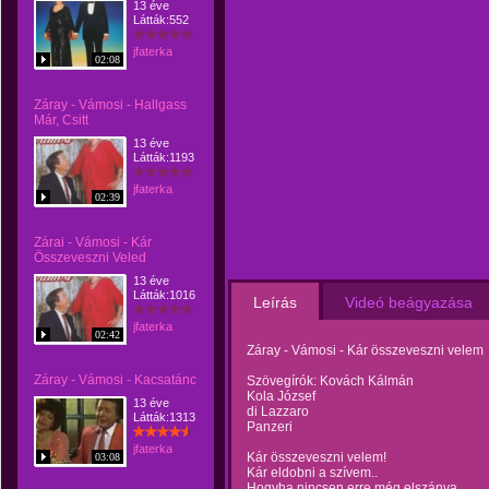
13 éve
Látták:552
jfaterka
02:08
Záray - Vámosi - Hallgass
Már, Csitt
13 éve
Látták:1193
jfaterka
02:39
Zárai - Vámosi - Kár
Összeveszni Veled
13 éve
Látták:1016
Leírás
Videó beágyazása
jfaterka
02:42
Záray - Vámosi - Kár összeveszni velem
Záray - Vámosi - Kacsatánc
Szövegírók: Kovách Kálmán
Kola József
13 éve
di Lazzaro
Látták:1313
Panzeri
jfaterka
Kár összeveszni velem!
03:08
Kár eldobni a szívem..
Hogyha nincsen erre még elszánva,