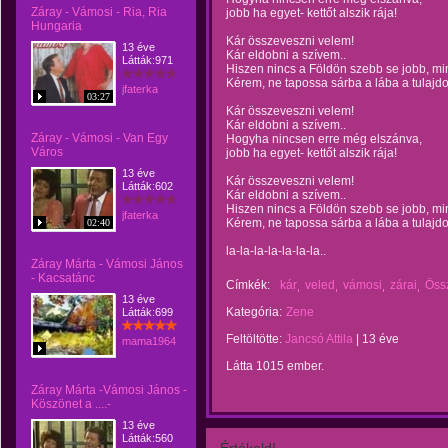
Záray - Vámosi - Ria, Ria
jobb ha egyet- kettőt alszik rája!
Hungaria
Kár összeveszni velem!
13 éve
Kár eldobni a szívem..
Látták:971
Hiszen nincs a Földön szebb se jobb, mi
Kérem, ne tapossa sárba a lába a tulajd
jfaterka
03:27
Kár összeveszni velem!
Kár eldobni a szívem..
Záray - Vámosi - Van Egy
Hogyha nincsen erre még elszánva,
Város
jobb ha egyet- kettőt alszik rája!
13 éve
Kár összeveszni velem!
Látták:602
Kár eldobni a szívem..
Hiszen nincs a Földön szebb se jobb, mi
jfaterka
Kérem, ne tapossa sárba a lába a tulajd
02:40
la-la-la-la-la-la-la..
Záray Márta - Vámosi János
- Kacsatánc
Címkék:
kár
veled
vámosi
zárai
Öss
13 éve
Kategória:
Zene
Látták:699
Feltöltötte:
Jancsó Attila
|
13 éve
mama1964
Látta 1015 ember.
Záray Márta -Vámosi János -
Köszönet a ....-
13 éve
Látták:560