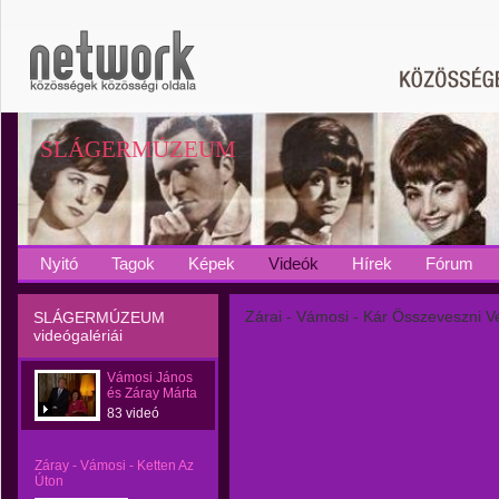
SLÁGERMÚZEUM
Nyitó
Tagok
Képek
Videók
Hírek
Fórum
Zárai - Vámosi - Kár Összeveszni V
SLÁGERMÚZEUM
videógalériái
Vámosi János
és Záray Márta
83 videó
Záray - Vámosi - Ketten Az
Úton