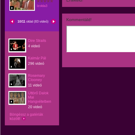
Értékeld!
Izolda3
Kommentáld!
10/11
oldal (83 videó)
Dire Straits
4 videó
Kalmár Pál
296 videó
Rosemary
Clooney
11 videó
Úttörő Dalok
Mai
Hangvételben
20 videó
Böngéssz a galériák
között!