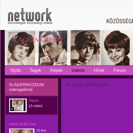
SLÁGERMÚZEUM
Nyitó
Tagok
Képek
Videók
Hírek
Fórum
An Ocean of Memories
SLÁGERMÚZEUM
videógalériái
Titanic
15 videó
Hymn to the Sea
13 éve