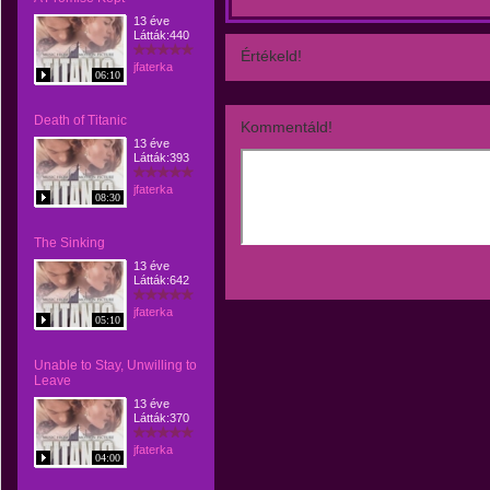
13 éve
Látták:440
Értékeld!
jfaterka
06:10
Death of Titanic
Kommentáld!
13 éve
Látták:393
jfaterka
08:30
The Sinking
13 éve
Látták:642
jfaterka
05:10
Unable to Stay, Unwilling to
Leave
13 éve
Látták:370
jfaterka
04:00