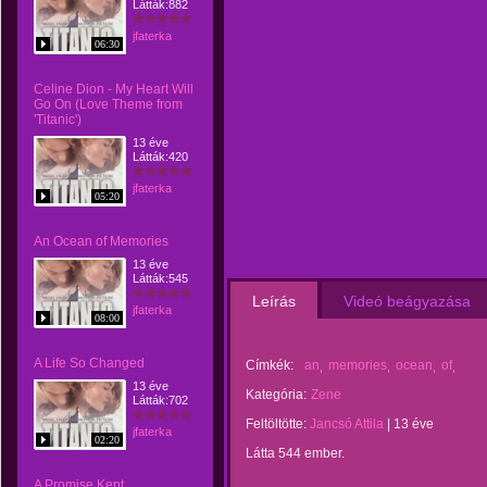
Látták:882
jfaterka
06:30
Celine Dion - My Heart Will
Go On (Love Theme from
'Titanic')
13 éve
Látták:420
jfaterka
05:20
An Ocean of Memories
13 éve
Látták:545
Leírás
Videó beágyazása
jfaterka
08:00
A Life So Changed
Címkék:
an
memories
ocean
of
13 éve
Kategória:
Zene
Látták:702
Feltöltötte:
Jancsó Attila
|
13 éve
jfaterka
02:20
Látta 544 ember.
A Promise Kept