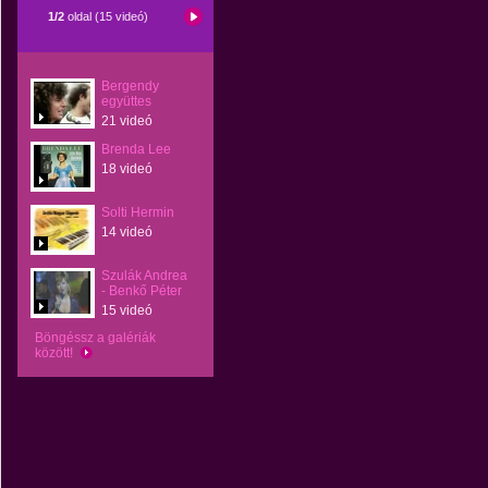
1/2
oldal (15 videó)
Bergendy
együttes
21 videó
Brenda Lee
18 videó
Solti Hermin
14 videó
Szulák Andrea
- Benkő Péter
15 videó
Böngéssz a galériák
között!