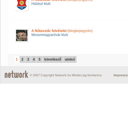
Halászi klub
A Nótasztár felvételei
(blogbejegyzés)
Mosonmagyaróvár klub
1
2
3
4
5
következő
utolsó
© 2007 Copyright Network.hu Minden jog fenntartva.
Impress