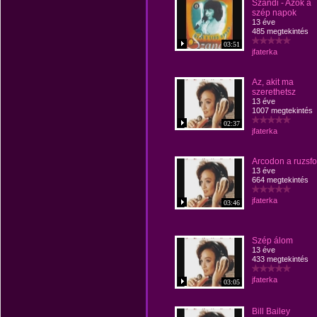
Szandi - Azok a
szép napok
13 éve
485 megtekintés
03:51
jfaterka
Az, akit ma
szerethetsz
13 éve
1007 megtekintés
02:37
jfaterka
Arcodon a ruzsfo
13 éve
664 megtekintés
jfaterka
03:46
Szép álom
13 éve
433 megtekintés
jfaterka
03:05
Bill Bailey