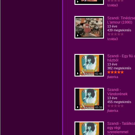
Izolda3
Szandi: Tinédzs
L'amour (1990)
13 éve
439 megtekintés
Izolda3
Szandi - Egy fiú 
házból
13 éve
382 megtekintés
02:48
jfaterka
Szandi -
Vándorének
13 éve
455 megtekintés
03:33
jfaterka
Szandi - Találko
egy régi
szerelemmel