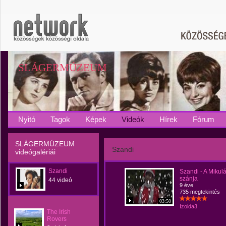
SLÁGERMÚZEUM
Nyitó
Tagok
Képek
Videók
Hírek
Fórum
SLÁGERMÚZEUM
Szandi
videógalériái
Szandi
Szandi - A Mikul
szánja
44 videó
9 éve
735 megtekintés
03:50
Izolda3
The Irish
Rovers