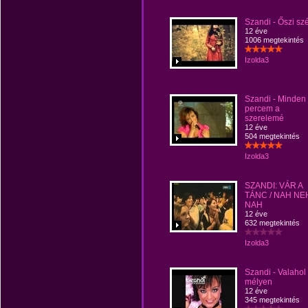
Szandi - Őszi szé
12 éve
1006 megtekintés
Izolda3
Szandi - Minden
percem a
szerelemé
12 éve
504 megtekintés
Izolda3
SZANDI: VÁR A
TÁNC / NAH NE
NAH
12 éve
632 megtekintés
Izolda3
Szandi - Valahol
mélyen
12 éve
345 megtekintés