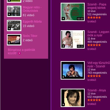
2 videó
Szandi - Papa
Magyar retro -
engedj kérlek
Örökzöldek
10 éve
511 megtekintés
61 videó
03:03
Eggerth Márta
Izolda3
15 videó
Szandi - Legyen
örök a nyár
Soós Tibor
11 éve
2 videó
469 megtekintés
03:21
Izolda3
Böngéssz a galériák
között!
Volt egy tűzszínű
nyár - Szandi
12 éve
783 megtekintés
Izolda3
Szandi - Anya
12 éve
632 megtekintés
Izolda3