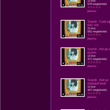
13 éve
578 megtekintés
04:02
jfaterka
Szandi - Csak e
tánc volt
13 éve
582 megtekintés
02:48
jfaterka
Szandi - Hol jár 
eszem
13 éve
371 megtekintés
02:52
jfaterka
Szandi - Hull az
elsárgult levél
13 éve
407 megtekintés
04:09
jfaterka