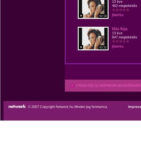
13 éve
462 megtekintés
jfaterka
02:58
Más fiúja
13 éve
847 megtekintés
jfaterka
03:32
VISSZA A(Z) SLÁGERMÚZEUM KÖZÖSSÉG
© 2007 Copyright Network.hu Minden jog fenntartva.
Impres