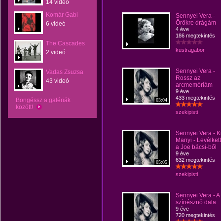
14 videó
Komár Gabi
Sennyei Vera -
Örökre drágám
6 videó
4 éve
186 megtekintés
The Cascades
kustragabor
2 videó
Sennyei Vera -
Vadas Zsuzsa
Rossz az
43 videó
arcmemóriám
9 éve
433 megtekintés
Böngéssz a galériák
03:04
között!
szekipisti
Sennyei Vera - K
Manyi - Levélket
a Joe bácsi-ből
9 éve
632 megtekintés
05:05
szekipisti
Sennyei Vera - A
színésznő dala
9 éve
720 megtekintés