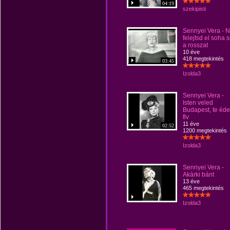
04:19
szekipisti
Sennyei Vera - 
felejtsd el soha 
a rosszat
10 éve
418 megtekintés
03:45
Izolda3
Sennyei Vera -
Isten veled
Budapest, te éd
flv
11 éve
02:52
1200 megtekintés
Izolda3
Sennyei Vera -
Akárki bánt
13 éve
465 megtekintés
Izolda3