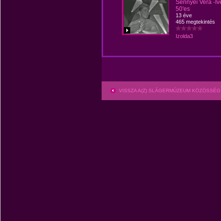
Sennyei Vera -Ive
50'es
13 éve
465 megtekintés
Izolda3
VISSZA A(Z) SLÁGERMÚZEUM KÖZÖSSÉG