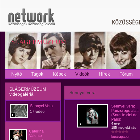
SLÁGERMÚZEUM
Nyitó
Tagok
Képek
Videók
Hírek
Fórum
SLÁGERMÚZEUM
Sennyei Vera
videógalériái
Sennyei Vera
Sennyei Vera:
Párizsi ege alatt
17 videó
(Sous le ciel de
Paris)
4 éve
185 megtekintés
Caterina
Valente
kustragabor