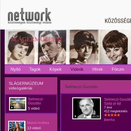
SLÁGERMÚZEUM
Nyitó
Tagok
Képek
Videók
Hírek
Fórum
SLÁGERMÚZEUM
Selmeczi Gusztáv
videógalériái
Selmeczi
Selmeczi Gusztá
Gusztáv
Szép jó éjt
7 éve
5 videó
412 megtekintés
03:33
jfaterka
Malek Andrea
13 videó