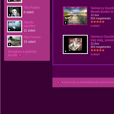
The Platters
Selmeczy Gusztá
Mesélj tündéri tó
6 videó
12 éve
503 megtekintés
Atlantic
együttes
Izolda3
11 videó
Selmeczi Gusztá
Rita Pavone
Várj még, szere
15 videó
12 éve
403 megtekintés
Böngéssz a galériák
Izolda3
között!
VISSZA A(Z) SLÁGERMÚZEUM KÖZÖSSÉG