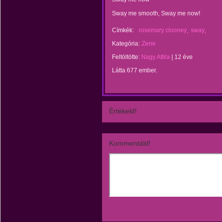
Sway me smooth, Sway me now!
Címkék:
rosemary clooney
sway
Kategória:
Zene
Feltöltötte:
Nagy Attila
|
12 éve
Látta 677 ember.
Értékeld!
Kommentáld!