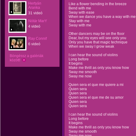
Hertyán
Like a flower bending in the breeze
Aranka
Bend with me
Sway with ease
31 videó
When we dance you have a way with me
Nótár MarY
Stay with me
Sway with me
4 videó
Other dancers may be on the floor
Dear, but my eyes will see only you
Ray Connif
Only you have that magic technique
6 videó
When we sway I grow weak
I can hear the sound of violins
Böngéssz a galériák
Long before
között!
It begins
Make me thrill as only you know how
Sway me smooth
Sway me now
Quien sera el que me quiere a mi
Quien sera
Quien sera
Quien sera el que me de su amor
Quien sera
Quien sera
I can hear the sound of violins
Long before
It begins
Make me thrill as only you know how
Sway me smooth
Sway me now