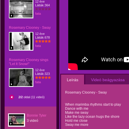
12 éve
Látták:364
fatia
Rosemary Clooney - Sway
12 éve
Látták:678
fatia
Rosemary Clooney sings
"Let It Snow!"
12 éve
Látták:323
Leírás
Videó beágyazása
fatia
Rosemary Clooney - Sway
2/2
oldal (11 videó)
When marimba rhythms start to play
Dance with me
Make me sway
Bonnie Tyler
Like the lazy ocean hugs the shore
3 videó
Hold me close
Sway me more