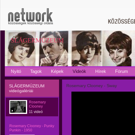
SLÁGERMÚZEUM
Nyitó
Tagok
Képek
Videók
Hírek
Fórum
Rosemary Clooney - Sway
SLÁGERMÚZEUM
videógalériái
Rosemary
Clooney
11 videó
Rosemary Clooney - Punky
Punkin - 1950