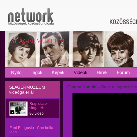
SLÁGERMÚZEUM
Nyitó
Tagok
Képek
Videók
Hírek
Fórum
Gianna Nannini - Bello e impossibile
SLÁGERMÚZEUM
videógalériái
Régi olasz
slágerek
80 videó
Fred Bongusto - Che bella
idea