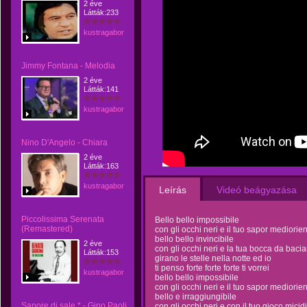
2 éve
Látták:233
kustragabor
Jimmy Fontana - Melodia
2 éve
Látták:141
kustragabor
Nino D'Angelo - Chiara
2 éve
Látták:163
kustragabor
Leírás
Videó beágyazása
Piccolissima Serenata
Bello bello impossibile
(Remastered)
con gli occhi neri e il tuo sapor mediorie
bello bello invincibile
2 éve
con gli occhi neri e la tua bocca da bacia
Látták:153
girano le stelle nella notte ed io
ti penso forte forte forte ti vorrei
kustragabor
bello bello impossibile
con gli occhi neri e il tuo sapor mediorie
bello e irraggiungibile
Sapore di sale * - Gino Paoli
con gli occhi neri e con il tuo gioco micid