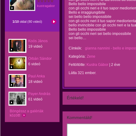
Bello bello impossibile
kustragabor
con gli occhi neri e il tuo sapor mediorie
Bello e irraggiungibile
sei bello bello impossibile
con gli occhi neri il tuo sapor mediorient
1/10
oldal (80 videó)
bello invincibile con gli occhi neri e la t
Bello bello impossibile
con gli occhi neri sei bello impossibile
sei bello....
Koós János
19 videó
Címkék:
gianna nannini - bello e imposs
Kategória:
Zene
Orbán Sándor
6 videó
Feltöltötte:
Kustra Gábor
|
2 éve
Látta 321 ember.
Paul Anka
18 videó
Payer András
Értékeld!
61 videó
Böngéssz a galériák
között!
Kommentáld!