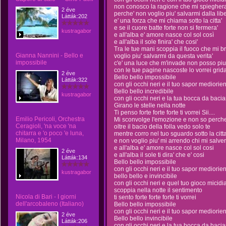
non conosco la ragione che mi spieghera
2 éve
perche' non voglio piu' salvarmi dalla libe
Látták:202
e' una forza che mi chiama sotto la citta'
e se il cuore batte forte non si fermera'
kustragabor
e all'alba e' amore nasce col sol così
e all'alba il sole finira' che cosi'
Tra le tue mani scoppia il fuoco che mi b
Gianna Nannini - Bello e
voglio piu' salvarmi da questa verita'
impossibile
c'e' una luce che m'invade non posso piu
con le tue pagine nascoste lo vorrei grid
2 éve
Bello bello impossibile
Látták:322
con gli occhi neri e il tuo sapor mediorie
Bello bello incredibile
kustragabor
con gli occhi neri e la tua bocca da bacia
Girano le stelle nella notte
Ti penso forte forte forte ti vorrei Sii....
Emilio Pericoli, Orchestra
Mi sconvolge l'emozione e non so perche
Ceragioli, 'na voce 'na
oltre il bacio della folla vedo solo te
chitarra e 'o poco 'e luna,
mentre corro nel tuo sguardo sotto la citta
Milano, 1954
e non voglio piu' mi arrendo chi mi salver
e all'alba e' amore nasce col sol cosi
2 éve
e all'alba il sole ti dira' che e' cosi
Látták:134
Bello bello impossibile
con gli occhi neri e il tuo sapor mediorie
kustragabor
bello bello e invincibile
con gli occhi neri e quel tuo gioco micidi
scoppia nella notte il sentimento
Nicola di Bari - I giorni
ti sento forte forte forte ti vorrei
dell'arcobaleno (Italiano)
Bello bello impossibile
con gli occhi neri e il tuo sapor mediorie
2 éve
Bello bello invincibile
Látták:206
con gli occhi neri e la tua bocca da bacia