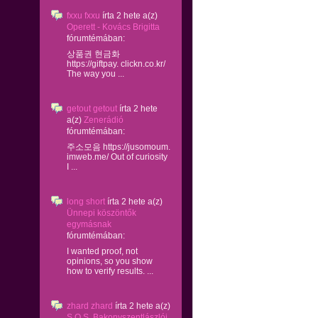
fxxu fxxu
írta
2 hete
a(z)
Operett - Kovács Brigitta
fórumtémában:
상품권 현금화
https://giftpay. clickn.co.kr/
The way you ...
getout getout
írta
2 hete
a(z)
Zenerádió
fórumtémában:
주소모음 https://jusomoum.
imweb.me/ Out of curiosity
I ...
long short
írta
2 hete
a(z)
Ünnepi köszöntők
egymásnak
fórumtémában:
I wanted proof, not
opinions, so you show
how to verify results. ...
zhard zhard
írta
2 hete
a(z)
S.O.S. Bakonyszentlászlói