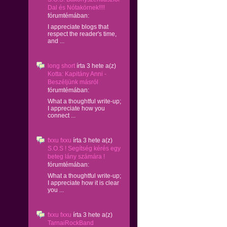
Dal és Nótakörnek!!!!
fórumtémában:
I appreciate blogs that
respect the reader's time,
and ...
long short
írta
3 hete
a(z)
Kotta: Kapitány Anni -
Beszéljünk másról
fórumtémában:
What a thoughtful write-up;
I appreciate how you
connect ...
fxxu fxxu
írta
3 hete
a(z)
S.O.S ! Segítség kérés egy
beteg lány számára !
fórumtémában:
What a thoughtful write-up;
I appreciate how it is clear
you ...
fxxu fxxu
írta
3 hete
a(z)
TarnaiRockBand