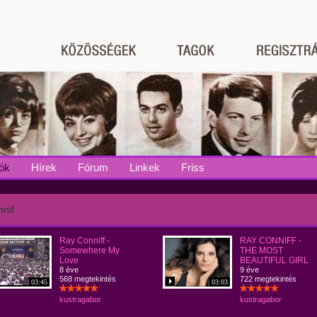
ók
Hírek
Fórum
Linkek
Friss
nif
Ray Conniff -
RAY CONNIFF -
Somewhere My
THE MOST
Love
BEAUTIFUL GIRL
8 éve
9 éve
568 megtekintés
722 megtekintés
03:45
03:03
kustragabor
kustragabor