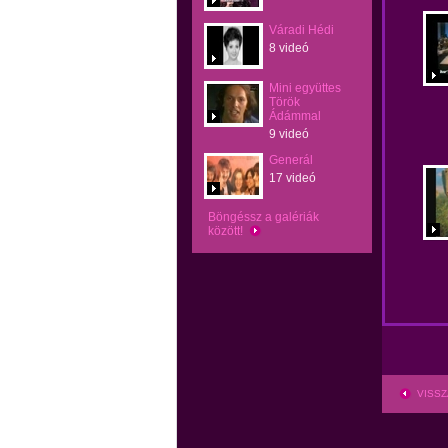
Váradi Hédi
8 videó
Mini együttes
Török
Ádámmal
9 videó
Generál
17 videó
Böngéssz a galériák
között!
VISSZ