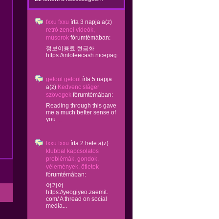
fxxu fxxu
írta
3 napja
a(z)
retró zenei videók,
műsorok
fórumtémában:
정보이용료 현금화
https://infofeecash.nicepage...
getout getout
írta
5 napja
a(z)
Kedvenc sláger
szövegek
fórumtémában:
Reading through this gave
me a much better sense of
you ...
fxxu fxxu
írta
2 hete
a(z)
klubbal kapcsolatos
problémák, gondok,
vélemények, ötletek
fórumtémában:
여기여
https://yeogiyeo.zaemit.
com/ A thread on social
media...