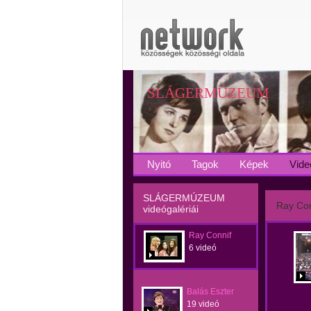
SLÁGERMÚZEUM
Nyitó
Tagok
Képek
Vide
SLÁGERMÚZEUM
Ray Con
videógalériái
Ray Connif
6 videó
Balás Eszter
19 videó