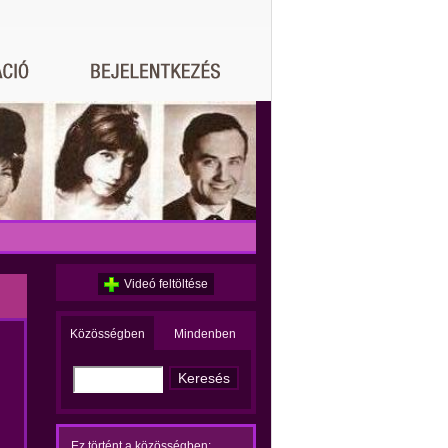
Videó feltöltése
Közösségben
Mindenben
Ez történt a közösségben: