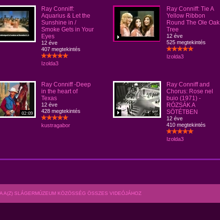
Ray Conniff:
Ray Conniff: Tie A
Aquarius & Let the
Yellow Ribbon
Sunshine in /
Round The Ole Oak
Smoke Gets in Your
Tree
Eyes
12 éve
525 megtekintés
12 éve
407 megtekintés
Izolda3
Izolda3
Ray Conniff -Deep
Ray Conniff and
in the heart of
Chorus: Rose nel
Texas
buio (1971) -
12 éve
RÓZSÁK A
428 megtekintés
SÖTÉTBEN
02:09
12 éve
410 megtekintés
kustragabor
Izolda3
A A(Z) SLÁGERMÚZEUM KÖZÖSSÉG ÖSSZES VIDEÓJÁHOZ