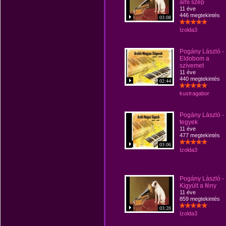
ami szép
11 éve
446 megtekintés
03:08
Izolda3
Pogány László -
Eldobom a
szívemet
11 éve
440 megtekintés
02:44
kustragabor
Pogány László - 
tegyek
11 éve
477 megtekintés
03:06
Izolda3
Pogány László -
Kigyúlt a fény
11 éve
859 megtekintés
03:20
Izolda3