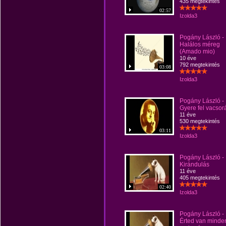
435 megtekintés
02:57
Izolda3
Pogány László -
Halálos méreg
(Amado mio)
10 éve
792 megtekintés
03:08
Izolda3
Pogány László -
Gyere fel vacsor
11 éve
530 megtekintés
03:11
Izolda3
Pogány László -
Kirándulás
11 éve
405 megtekintés
02:40
Izolda3
Pogány László -
Érted van minde