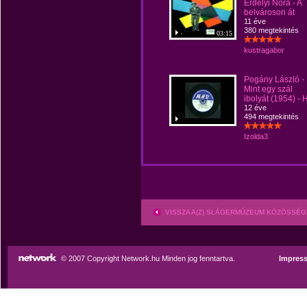
Erdélyi Nóra - A
belvároson át
11 éve
380 megtekintés
03:15
kustragabor
Pogány László -
Mint egy szál
ibolyát (1954) -
12 éve
494 megtekintés
Izolda3
VISSZA A(Z) SLÁGERMÚZEUM KÖZÖSSÉG
© 2007 Copyright Network.hu Minden jog fenntartva.
Impres