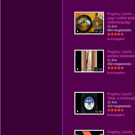
Pogány László - 
zúgó széllel kül
el(Boldogság)
11 éve
484 megtekintés
03:20
kustragabor
Pogány László -
elefánt altatódal
11 éve
450 megtekintés
02:42
kustragabor
Pogány László -
Talán a holdsug
11 éve
432 megtekintés
03:00
kustragabor
Pogány László,