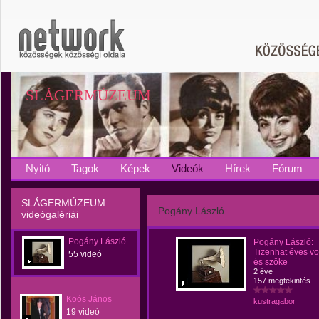
SLÁGERMÚZEUM
Nyitó
Tagok
Képek
Videók
Hírek
Fórum
SLÁGERMÚZEUM
Pogány László
videógalériái
Pogány László
Pogány László:
Tizenhat éves vo
55 videó
és szőke
2 éve
157 megtekintés
Koós János
kustragabor
19 videó