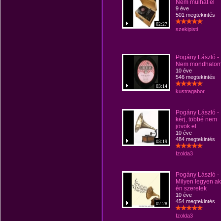
Nem múlhat el
9 éve
501 megtekintés
02:27
szekipisti
Pogány László -
Nem mondhatom
10 éve
546 megtekintés
03:14
kustragabor
Pogány László -
kérj, többé nem
jövök el
10 éve
484 megtekintés
03:19
Izolda3
Pogány László -
Milyen legyen ak
én szeretek
10 éve
454 megtekintés
02:28
Izolda3