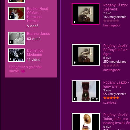
Pogány László:
Brother Hood
Szélvész
Of Man -
2 éve
Hermans
156 megtekintés
Hermits
kustragabor
5 videó
Breitner János
63 videó
Pogány László -
Bárányfelhő az
Domenico
égen
Modugno
5 éve
11 videó
250 megtekintés
Böngéssz a galériák
kustragabor
között!
Pogány László -
vagy a fény
9 éve
553 megtekintés
02:52
szekipisti
Pogány László -
Talán, talán, ma
boldog leszek é
9 éve