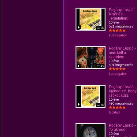
Pogány László -
Kísértés(
Temptation)
10 éve
521 megtekintés
03:06
kustragabor
Pogány László - 
nem kell a
szerelem
10 éve
401 megtekintés
02:43
kustragabor
Pogány László -
Ígérted azt, hogy
csókot adsz
10 éve
496 megtekintés
02:46
Izolda3
Pogány László -
Te akarod
10 éve