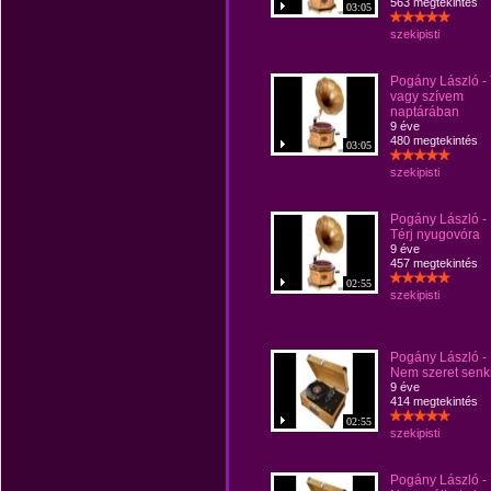
563 megtekintés
03:05
szekipisti
Pogány László -
vagy szívem
naptárában
9 éve
480 megtekintés
03:05
szekipisti
Pogány László -
Térj nyugovóra
9 éve
457 megtekintés
02:55
szekipisti
Pogány László -
Nem szeret senk
9 éve
414 megtekintés
02:55
szekipisti
Pogány László -