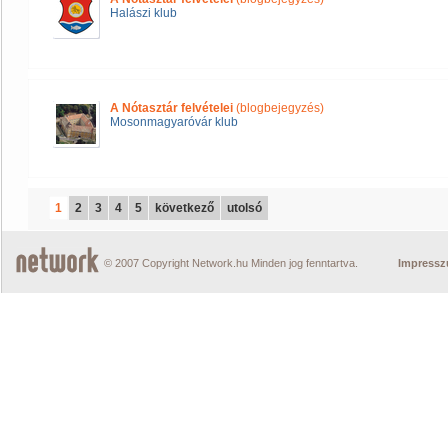
Halászi klub
A Nótasztár felvételei
(blogbejegyzés)
Mosonmagyaróvár klub
1
2
3
4
5
következő
utolsó
© 2007 Copyright Network.hu Minden jog fenntartva.
Impress